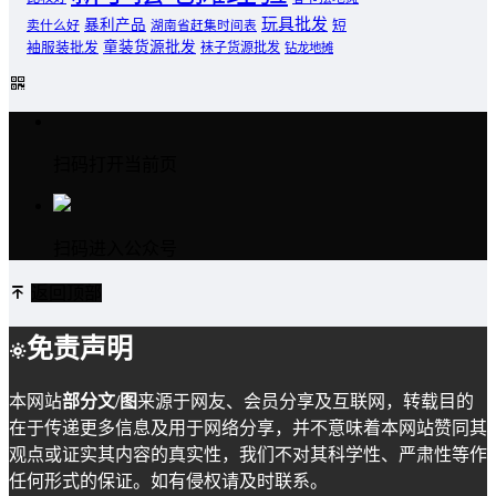
玩具批发
暴利产品
卖什么好
短
湖南省赶集时间表
童装货源批发
袖服装批发
袜子货源批发
钻龙地摊
扫码打开当前页
扫码进入公众号
返回顶部
免责声明
本网站
部分文/图
来源于网友、会员分享及互联网，转载目的
在于传递更多信息及用于网络分享，并不意味着本网站赞同其
观点或证实其内容的真实性，我们不对其科学性、严肃性等作
任何形式的保证。如有侵权请及时联系。