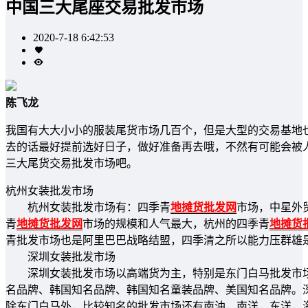
中国三大尾座交易批发市场
2020-7-18 6:42:53
陈飞龙
我国有大大小小的服装尾货市场几百个，但是大型的交易基地
去的话最好提前选好日子，做好准备再去哦，不然有可能会被
三大尾货交易批发市场吧。
杭州女装批发市场
杭州女装批发市场有：四季青
地摊货批发网
市场，中星外
青
地摊货批发网
市场的规模和人气最大，杭州的四季青
地摊货
青批发市场也是阿里巴巴战略结盟，四季清之所以能力压群雄
深圳女装批发市场
深圳女装批发市场以高端货为主，特别是东门白马批发市场
名品牌、韩国知名品牌、韩国知名童装品牌、美国知名品牌。
除东门白马外，比较知名的批发市场还有南油，南洋，东洋，