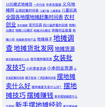
义乌地
10元模式地摊货
中老年服装
一件代发
摊网
儿童玩具
云南赶集时间表
儿童T恤
儿童套装
农村
全国各地摆地摊赶集时间表
创业
发光玩具
四川省赶集时间表
地摊5
农村摆摊
地摊创业故事
元模式
地摊15元模式
地
地摊20元模式
地摊调
地摊袜子
摊小吃
地摊新奇特产品
查
地摊货批发网
地摊货源
女装批
夜市摆地摊货源
夜市摆地摊卖什么好
发技巧
小本创业货源
小吃零食货源
山
摆地摊
东省赶集时间表
帽子批发
广西赶集时间表
摆地
卖什么好
摆地摊夏天卖什么好？
摊技巧
摆摊赚钱
新手摆地摊卖什么
新手摆地摊经验
比较好
春节摆地摊