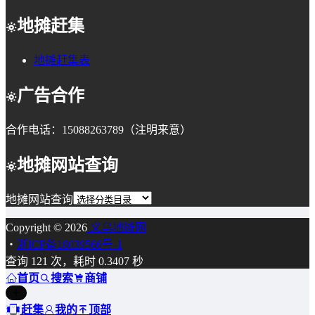
地摊赶集
地摊赶集表
广告合作
合作电话：15088263789（注明来意）
地摊网站查询
地摊网站查询
Copyright © 2026
义乌地摊网
・
浙ICP备18039566号-1
查询 121 次，耗时 0.3407 秒
首页
搜索
商铺
赶集
我的
顶部