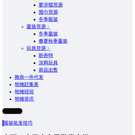
夏凉帽货源
围巾货源
冬季服装
童装货源
冬季童装
春夏秋季童装
玩具货源
新奇特
涂鸦玩具
商品出售
微商一件代发
地摊赶集表
地摊经验
地摊资讯
写文章
服装批发技巧