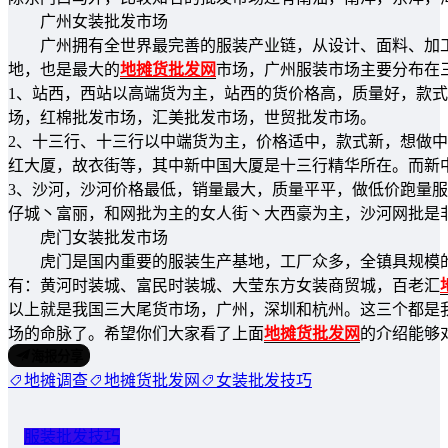
广州女装批发市场
广州拥有全世界最完善的服装产业链，从设计、面料、加工
地，也是最大的
地摊货批发网
市场，广州服装市场主要分布在
1、站西，西站以高端货为主，站西的货价格高，质量好，款
场，红棉批发市场，汇美批发市场，世贸批发市场。
2、十三行、十三行以中端货为主，价格适中，款式新，想做
红大厦，故衣街等，其中新中国大厦是十三行精华所在。而新
3、沙河，沙河价格最低，销量最大，质量平平，做低价跑量
仔城丶富丽，和网批为主的女人街丶大西豪为主，沙河网批是
虎门女装批发市场
虎门是国内重要的服装生产基地，工厂众多，全镇具规模的制
有：黄河时装城、富民时装城、大莹东方女装商贸城，百老汇
以上就是我国三大尾货市场，广州，深圳和杭州。这三个都是
场的命脉了。希望你们大家看了上面
地摊货批发网
的介绍能够
海报分享
地摊调查
地摊货批发网
女装批发技巧
服装批发技巧