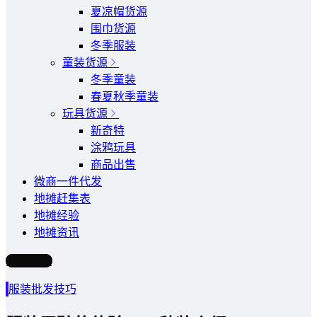
夏凉帽货源
围巾货源
冬季服装
童装货源
冬季童装
春夏秋季童装
玩具货源
新奇特
涂鸦玩具
商品出售
微商一件代发
地摊赶集表
地摊经验
地摊资讯
写文章
服装批发技巧