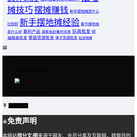
摊技巧
摆摊赚钱
新手摆地摊卖什么
新手摆地摊经验
比较好
春节摆地摊
玩具批发
暴利产品
卖什么好
短
湖南省赶集时间表
童装货源批发
袖服装批发
袜子货源批发
钻龙地摊
扫码打开当前页
扫码进入公众号
返回顶部
免责声明
本网站
部分文/图
来源于网友、会员分享及互联网，转载目的