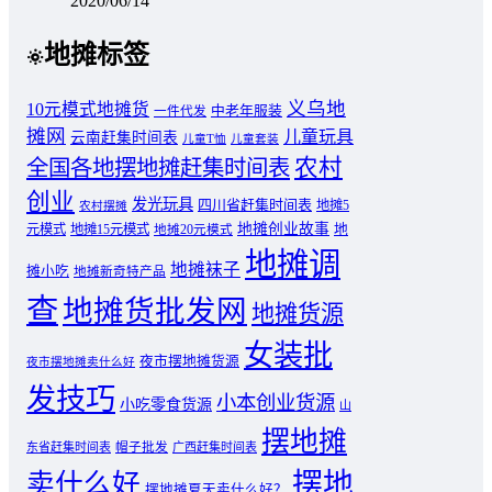
2020/06/14
地摊标签
义乌地
10元模式地摊货
中老年服装
一件代发
摊网
儿童玩具
云南赶集时间表
儿童T恤
儿童套装
农村
全国各地摆地摊赶集时间表
创业
发光玩具
四川省赶集时间表
地摊5
农村摆摊
地摊创业故事
元模式
地摊15元模式
地
地摊20元模式
地摊调
地摊袜子
摊小吃
地摊新奇特产品
查
地摊货批发网
地摊货源
女装批
夜市摆地摊货源
夜市摆地摊卖什么好
发技巧
小本创业货源
小吃零食货源
山
摆地摊
东省赶集时间表
帽子批发
广西赶集时间表
摆地
卖什么好
摆地摊夏天卖什么好？