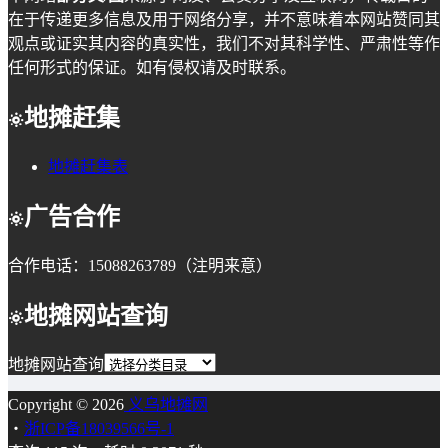
在于传递更多信息及用于网络分享，并不意味着本网站赞同其
观点或证实其内容的真实性，我们不对其科学性、严肃性等作
任何形式的保证。如有侵权请及时联系。
地摊赶集
地摊赶集表
广告合作
合作电话：15088263789（注明来意）
地摊网站查询
地摊网站查询
Copyright © 2026
义乌地摊网
・
浙ICP备18039566号-1