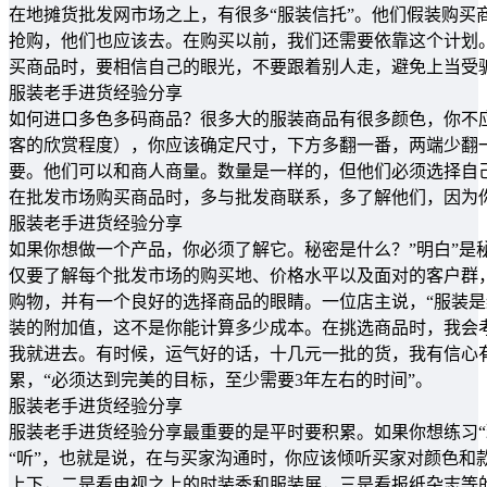
在地摊货批发网市场之上，有很多“服装信托”。他们假装购买
抢购，他们也应该去。在购买以前，我们还需要依靠这个计划
买商品时，要相信自己的眼光，不要跟着别人走，避免上当受
服装老手进货经验分享
如何进口多色多码商品？很多大的服装商品有很多颜色，你不
客的欣赏程度），你应该确定尺寸，下方多翻一番，两端少翻
要。他们可以和商人商量。数量是一样的，但他们必须选择自
在批发市场购买商品时，多与批发商联系，多了解他们，因为
服装老手进货经验分享
如果你想做一个产品，你必须了解它。秘密是什么？”明白”是
仅要了解每个批发市场的购买地、价格水平以及面对的客户群
购物，并有一个良好的选择商品的眼睛。一位店主说，“服装
装的附加值，这不是你能计算多少成本。在挑选商品时，我会
我就进去。有时候，运气好的话，十几元一批的货，我有信心
累，“必须达到完美的目标，至少需要3年左右的时间”。
服装老手进货经验分享
服装老手进货经验分享最重要的是平时要积累。如果你想练习“理解
“听”，也就是说，在与买家沟通时，你应该倾听买家对颜色和
上下，二是看电视之上的时装秀和服装展，三是看报纸杂志等的