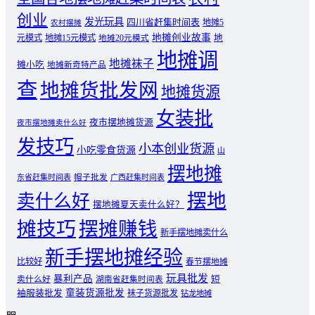
创业
发光玩具
四川省赶集时间表
地摊5
农村摆摊
地摊创业故事
元模式
地摊15元模式
地
地摊20元模式
地摊调
地摊袜子
摊小吃
地摊新奇特产品
查
地摊货批发网
地摊货源
女装批
夜市摆地摊货源
夜市摆地摊卖什么好
发技巧
小本创业货源
小吃零食货源
山
摆地摊
东省赶集时间表
帽子批发
广西赶集时间表
摆地
卖什么好
摆地摊夏天卖什么好？
摊技巧
摆摊赚钱
新手摆地摊卖什么
新手摆地摊经验
比较好
春节摆地摊
玩具批发
暴利产品
卖什么好
短
湖南省赶集时间表
童装货源批发
袖服装批发
袜子货源批发
钻龙地摊