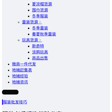
夏凉帽货源
围巾货源
冬季服装
童装货源
冬季童装
春夏秋季童装
玩具货源
新奇特
涂鸦玩具
商品出售
微商一件代发
地摊赶集表
地摊经验
地摊资讯
写文章
服装批发技巧