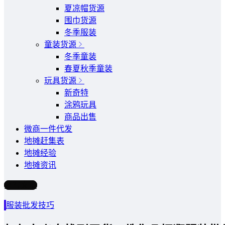
夏凉帽货源
围巾货源
冬季服装
童装货源
冬季童装
春夏秋季童装
玩具货源
新奇特
涂鸦玩具
商品出售
微商一件代发
地摊赶集表
地摊经验
地摊资讯
写文章
服装批发技巧