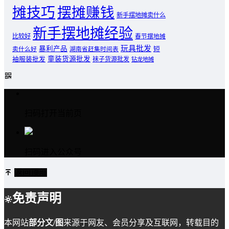
摊技巧
摆摊赚钱
新手摆地摊卖什么
新手摆地摊经验
比较好
春节摆地摊
玩具批发
暴利产品
卖什么好
短
湖南省赶集时间表
童装货源批发
袖服装批发
袜子货源批发
钻龙地摊
扫码打开当前页
扫码进入公众号
返回顶部
免责声明
本网站
部分文/图
来源于网友、会员分享及互联网，转载目的