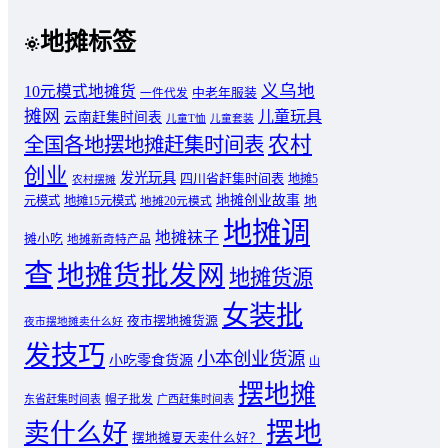
地摊标签
义乌地
10元模式地摊货
中老年服装
一件代发
摊网
儿童玩具
云南赶集时间表
儿童T恤
儿童套装
农村
全国各地摆地摊赶集时间表
创业
发光玩具
四川省赶集时间表
地摊5
农村摆摊
地摊创业故事
元模式
地摊15元模式
地
地摊20元模式
地摊调
地摊袜子
摊小吃
地摊新奇特产品
查
地摊货批发网
地摊货源
女装批
夜市摆地摊货源
夜市摆地摊卖什么好
发技巧
小本创业货源
小吃零食货源
山
摆地摊
东省赶集时间表
帽子批发
广西赶集时间表
摆地
卖什么好
摆地摊夏天卖什么好？