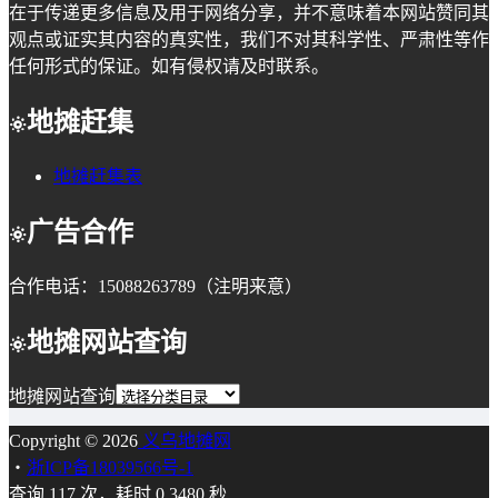
在于传递更多信息及用于网络分享，并不意味着本网站赞同其
观点或证实其内容的真实性，我们不对其科学性、严肃性等作
任何形式的保证。如有侵权请及时联系。
地摊赶集
地摊赶集表
广告合作
合作电话：15088263789（注明来意）
地摊网站查询
地摊网站查询
Copyright © 2026
义乌地摊网
・
浙ICP备18039566号-1
查询 117 次，耗时 0.3480 秒