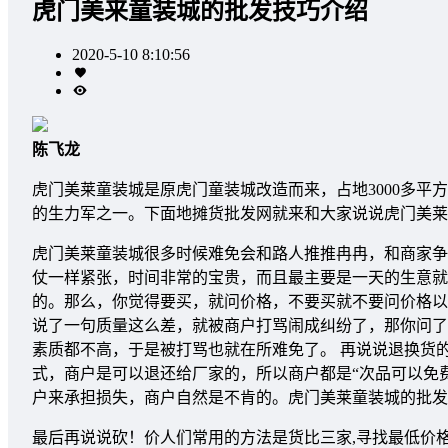
虎门美来童装城的批发技巧介绍
2020-5-10 8:10:56
陈飞龙
虎门美莱童装城是原虎门童装城改造而来，占地3000多平
的生力军之一。下面地摊货批发网就来和大家说说虎门美莱
虎门美莱童装城很多时候难免会和路人推推冉冉，和商家争
仗一样紧张，时间非常的宝贵，而且最主要是一天的生意就
的。那么，你觉得要买，就问价格，不要买就不要问价格以
说了一句质量这么差，就被商户打骂闹成纠纷了，那你问了
素质都不高，于是被打骂也就在所难免了。 再说说退换货
式，商户是可以退还给厂家的，所以商户都是“次品可以免
户来承担损失，商户自然是不肯的。虎门美莱童装城的批发
最后再说说砍！价人们常用的方法是货比三家,寻找最低价格