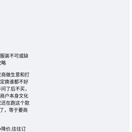
门服装不可或缺
攻略
发商做生意和打
肯定换谁都不好
手问了后不买，
商户本身文化
家还在跑这个款
了，等于要商
降价,往往订