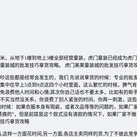
方米，从地下1楼到地上3楼全部经营童装，虎门童装已经成为虎
童装城的批发技巧拿货攻略。 虎门美莱童装城的批发技巧拿货
吵这些都是经常会发生的，我们 先说说拿货的时候：专业的批
集中在早上5点到9点这四个小时里面，这么繁忙的时候，脾气
免浪费他人时间和心情;其次你自己话也不要太多，比如有的新
不买当然没关系，你浪费了别人紧张的时间，你再一刺激，这些
的时候：如果衣服本身有瑕疵，或者次品等等的问题的，如果厂
费换的”，但是前提是这个款式没有清款的情况下，如果厂家不做
技巧拿货攻略
,这样一方面花时间,另一方面,各店主卖同样的货,为了不彼此竞争