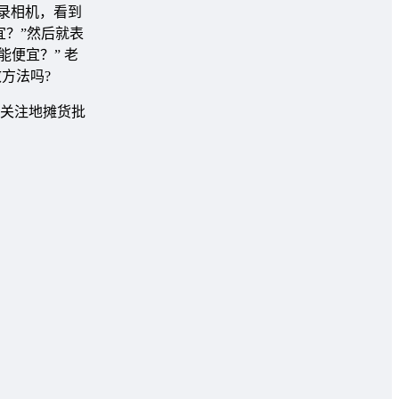
录相机，看到
？”然后就表
便宜？” 老
方法吗?
关注地摊货批