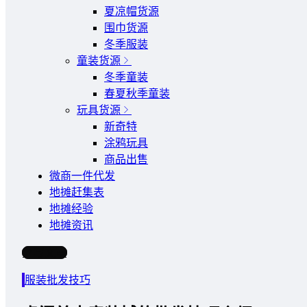
夏凉帽货源
围巾货源
冬季服装
童装货源
冬季童装
春夏秋季童装
玩具货源
新奇特
涂鸦玩具
商品出售
微商一件代发
地摊赶集表
地摊经验
地摊资讯
写文章
服装批发技巧