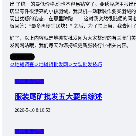
出 了统一的最低价格,你也不容易钻空子。要诱导店主报
店里有件很漂亮的小孩羽绒，我灵机一动就装作要买羽绒的
现出犹疑的姿态，在那里踌躇…… 这时我突然很随便的问老
板回答：“最多再便宜10块！” 之后，为了怕上当，我去
好了，以上内容就是地摊货批发网为大家整理的有关虎门美
发网网站哦，我们每天为您持续更新服装行业相关内容。
海报分享
地摊调查
地摊货批发网
女装批发技巧
服装批发技巧
服装尾矿批发五大要点综述
2020-5-10 8:10:53
服装批发技巧