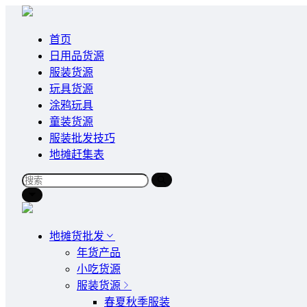
首页
日用品货源
服装货源
玩具货源
涂鸦玩具
童装货源
服装批发技巧
地摊赶集表
地摊货批发
年货产品
小吃货源
服装货源
春夏秋季服装