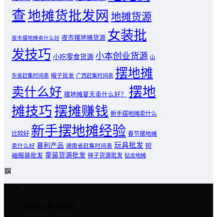
查
地摊货批发网
地摊货源
女装批
夜市摆地摊货源
夜市摆地摊卖什么好
发技巧
小本创业货源
小吃零食货源
山
摆地摊
东省赶集时间表
帽子批发
广西赶集时间表
摆地
卖什么好
摆地摊夏天卖什么好？
摊技巧
摆摊赚钱
新手摆地摊卖什么
新手摆地摊经验
比较好
春节摆地摊
玩具批发
暴利产品
卖什么好
短
湖南省赶集时间表
童装货源批发
袖服装批发
袜子货源批发
钻龙地摊
扫码打开当前页