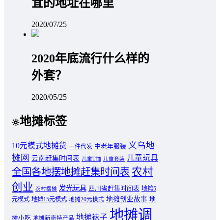
宜的地址在哪里
2020/07/25
2020年底流行什么样的
外套？
2020/05/25
地摊标签
义乌地
10元模式地摊货
中老年服装
一件代发
摊网
儿童玩具
云南赶集时间表
儿童T恤
儿童套装
农村
全国各地摆地摊赶集时间表
创业
发光玩具
四川省赶集时间表
地摊5
农村摆摊
地摊创业故事
元模式
地摊15元模式
地
地摊20元模式
地摊调
地摊袜子
摊小吃
地摊新奇特产品