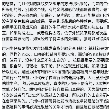
的感觉，而且绝对的斜纹交叉织布的方法织出来的，而差的牛
所采用的线，别看这个线，有的金线和彩色线都是很贵的，做工
褶皱的，磨破效果的，钉珠的，贴片的灯，做工可能投到8-1
没有渐变色和磨白的效果，要达到成品后的各种颜色，需要经
的用手工打磨出来的，最好的牛仔裤洗水成本都是10块左右
直，如果洗得太过，或者洗得太浅，低于外贸货来说都是次品
仔裤都是很硬的，如果经过了特殊水的处理后，就可以显得柔
广州牛仔裤尾货批发市场批发拿货经验分享 辅料：辅料就是
的，同样的YKK，山寨的拉链可能要5-6块，而仿的YKK拉链
们，注意了，没有什么是不能山寨的）。 拉链最重要的是要顺
链，很自然，很轻松，很干脆，那么这就是好拉链，如果很涩
所以注明，是因为所有制作YKK拉链的机器都是有严格年限要
拉链行业的鼻祖，也代表了拉链行业的最高标准，因此虽然他
贴牌生产。 然后是真皮标志，真皮的标也是不便宜的，3.5
本低了好几倍。纽扣相对是比较容易看出真假的，因为纽扣本
较次的或者马马虎虎可以混过去的纽扣，所以这样的山寨外码
在台湾采购的。广州牛仔裤尾货批发市场批发拿货经验分享 
当然这样的事情必须是很硬的关系才行的，而且是在很秘密的情