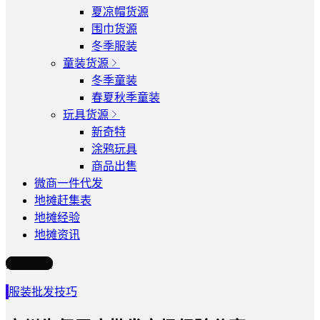
夏凉帽货源
围巾货源
冬季服装
童装货源
冬季童装
春夏秋季童装
玩具货源
新奇特
涂鸦玩具
商品出售
微商一件代发
地摊赶集表
地摊经验
地摊资讯
写文章
服装批发技巧