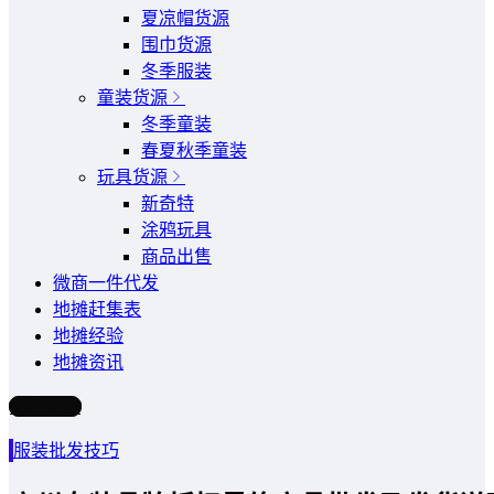
夏凉帽货源
围巾货源
冬季服装
童装货源
冬季童装
春夏秋季童装
玩具货源
新奇特
涂鸦玩具
商品出售
微商一件代发
地摊赶集表
地摊经验
地摊资讯
写文章
服装批发技巧