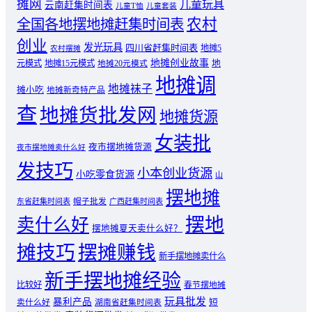
摊网
儿童玩具
云南赶集时间表
儿童T恤
儿童套装
农村
全国各地摆地摊赶集时间表
创业
发光玩具
四川省赶集时间表
地摊5
农村摆摊
地摊创业故事
元模式
地摊15元模式
地
地摊20元模式
地摊调
地摊袜子
摊小吃
地摊新奇特产品
查
地摊货批发网
地摊货源
女装批
夜市摆地摊货源
夜市摆地摊卖什么好
发技巧
小本创业货源
小吃零食货源
山
摆地摊
东省赶集时间表
帽子批发
广西赶集时间表
摆地
卖什么好
摆地摊夏天卖什么好？
摊技巧
摆摊赚钱
新手摆地摊卖什么
新手摆地摊经验
比较好
春节摆地摊
玩具批发
暴利产品
卖什么好
短
湖南省赶集时间表