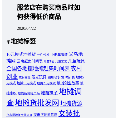
服装店在购买商品时如
何获得低价商品
2020/04/22
地摊标签
义乌地
10元模式地摊货
中老年服装
一件代发
摊网
儿童玩具
云南赶集时间表
儿童T恤
儿童套装
农村
全国各地摆地摊赶集时间表
创业
发光玩具
四川省赶集时间表
地摊5
农村摆摊
地摊创业故事
元模式
地摊15元模式
地
地摊20元模式
地摊调
地摊袜子
摊小吃
地摊新奇特产品
查
地摊货批发网
地摊货源
女装批
夜市摆地摊货源
夜市摆地摊卖什么好