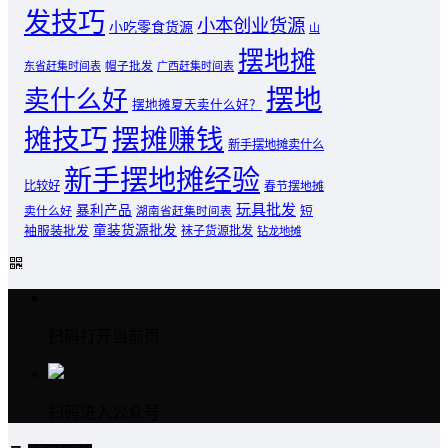
发技巧
小本创业货源
小吃零食货源
山
摆地摊
东省赶集时间表
帽子批发
广西赶集时间表
摆地
卖什么好
摆地摊夏天卖什么好？
摊技巧
摆摊赚钱
新手摆地摊卖什么
新手摆地摊经验
比较好
春节摆地摊
玩具批发
暴利产品
卖什么好
短
湖南省赶集时间表
童装货源批发
袖服装批发
袜子货源批发
钻龙地摊
扫码打开当前页
扫码进入公众号