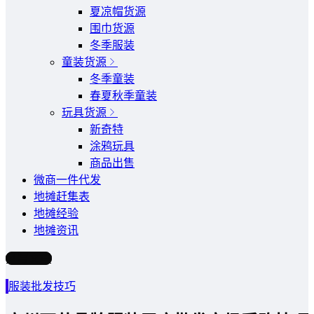
夏凉帽货源
围巾货源
冬季服装
童装货源
冬季童装
春夏秋季童装
玩具货源
新奇特
涂鸦玩具
商品出售
微商一件代发
地摊赶集表
地摊经验
地摊资讯
写文章
服装批发技巧