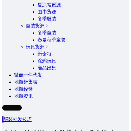
夏凉帽货源
围巾货源
冬季服装
童装货源
冬季童装
春夏秋季童装
玩具货源
新奇特
涂鸦玩具
商品出售
微商一件代发
地摊赶集表
地摊经验
地摊资讯
写文章
服装批发技巧