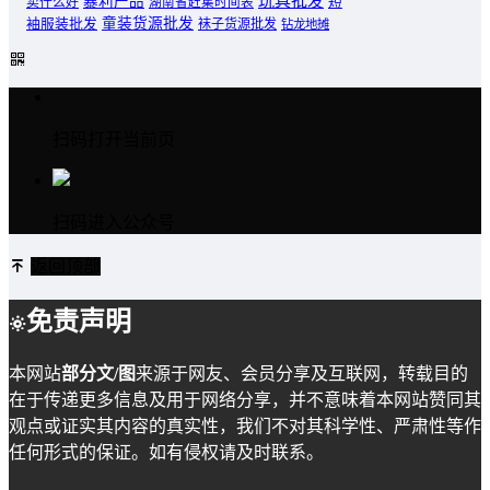
玩具批发
暴利产品
卖什么好
短
湖南省赶集时间表
童装货源批发
袖服装批发
袜子货源批发
钻龙地摊
扫码打开当前页
扫码进入公众号
返回顶部
免责声明
本网站
部分文/图
来源于网友、会员分享及互联网，转载目的
在于传递更多信息及用于网络分享，并不意味着本网站赞同其
观点或证实其内容的真实性，我们不对其科学性、严肃性等作
任何形式的保证。如有侵权请及时联系。