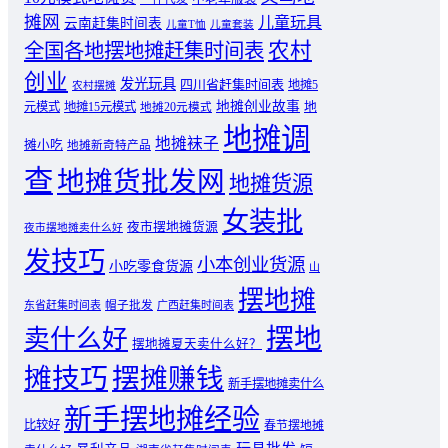
摊网
儿童玩具
云南赶集时间表
儿童T恤
儿童套装
农村
全国各地摆地摊赶集时间表
创业
发光玩具
四川省赶集时间表
地摊5
农村摆摊
地摊创业故事
元模式
地摊15元模式
地
地摊20元模式
地摊调
地摊袜子
摊小吃
地摊新奇特产品
查
地摊货批发网
地摊货源
女装批
夜市摆地摊货源
夜市摆地摊卖什么好
发技巧
小本创业货源
小吃零食货源
山
摆地摊
东省赶集时间表
帽子批发
广西赶集时间表
摆地
卖什么好
摆地摊夏天卖什么好？
摊技巧
摆摊赚钱
新手摆地摊卖什么
新手摆地摊经验
比较好
春节摆地摊