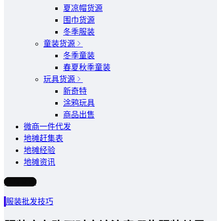
夏凉帽货源
围巾货源
冬季服装
童装货源
冬季童装
春夏秋季童装
玩具货源
新奇特
涂鸦玩具
商品出售
微商一件代发
地摊赶集表
地摊经验
地摊资讯
写文章
服装批发技巧