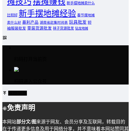
摊技巧
摆摊赚钱
新手摆地摊卖什么
新手摆地摊经验
比较好
春节摆地摊
玩具批发
暴利产品
卖什么好
短
湖南省赶集时间表
童装货源批发
袖服装批发
袜子货源批发
钻龙地摊
扫码打开当前页
扫码进入公众号
返回顶部
免责声明
本网站
部分文/图
来源于网友、会员分享及互联网，转载目的
在于传递更多信息及用于网络分享，并不意味着本网站赞同其