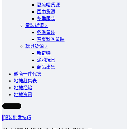
夏凉帽货源
围巾货源
冬季服装
童装货源
冬季童装
春夏秋季童装
玩具货源
新奇特
涂鸦玩具
商品出售
微商一件代发
地摊赶集表
地摊经验
地摊资讯
写文章
服装批发技巧