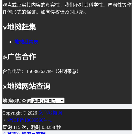
观点或证实其内容的真实性，我们不对其科学性、严肃性等作
任何形式的保证。如有侵权请及时联系。
地摊赶集
地摊赶集表
广告合作
合作电话：15088263789（注明来意）
地摊网站查询
地摊网站查询
Copyright © 2026
义乌地摊网
・
浙ICP备18039566号-1
查询 115 次，耗时 0.3258 秒