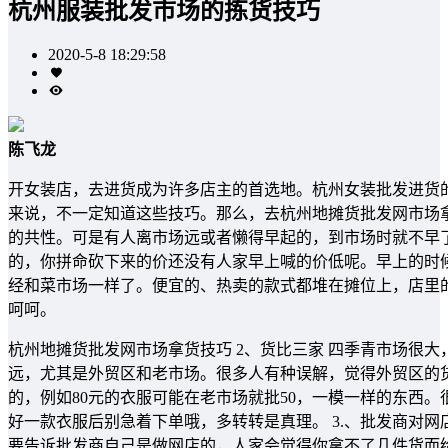
杭州服装批发市场的拣货技巧
2020-5-8 18:29:58
陈飞龙
开女装店，去进货成为许多店主的首选地。杭州女装批发进货
来说，不一定知道这些技巧。那么，去杭州地摊货批发网市场拿
的共性。可是有人离市场远或者懒得早起的，到市场时就不早
的，你拼命砍下来的价还没有人家早上喊的价低呢。早上的时
经和菜市场一样了。便宜的、热卖的款式都堆在摊位上，店里
呵呵。
杭州地摊货批发网市场拿货技巧 2、货比三家 四季青市场很
远，尤其是外贸区和老市场。很多人有种误解，觉得外贸区的
的，例如80元的衣服可能在老市场就批50，一模一样的东西
好一款衣服后别急着下单哦，多转转是真理。 3.、批发商对
要告诉批发商自己是做网店的，人家会觉得你拿不了几件货而