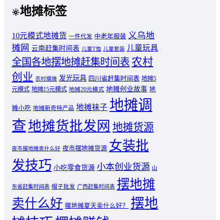
地摊标签
义乌地
10元模式地摊货
中老年服装
一件代发
摊网
儿童玩具
云南赶集时间表
儿童T恤
儿童套装
农村
全国各地摆地摊赶集时间表
创业
发光玩具
四川省赶集时间表
地摊5
农村摆摊
地摊创业故事
元模式
地摊15元模式
地
地摊20元模式
地摊调
地摊袜子
摊小吃
地摊新奇特产品
查
地摊货批发网
地摊货源
女装批
夜市摆地摊货源
夜市摆地摊卖什么好
发技巧
小本创业货源
小吃零食货源
山
摆地摊
东省赶集时间表
帽子批发
广西赶集时间表
摆地
卖什么好
摆地摊夏天卖什么好？