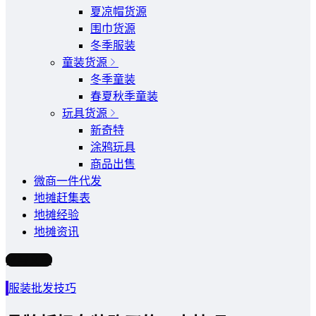
夏凉帽货源
围巾货源
冬季服装
童装货源
冬季童装
春夏秋季童装
玩具货源
新奇特
涂鸦玩具
商品出售
微商一件代发
地摊赶集表
地摊经验
地摊资讯
写文章
服装批发技巧