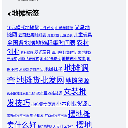
地摊标签
义乌地
10元模式地摊货
中老年服装
一件代发
摊网
儿童玩具
云南赶集时间表
儿童T恤
儿童套装
农村
全国各地摆地摊赶集时间表
创业
发光玩具
四川省赶集时间表
地摊5
农村摆摊
地摊创业故事
元模式
地摊15元模式
地
地摊20元模式
地摊调
地摊袜子
摊小吃
地摊新奇特产品
查
地摊货批发网
地摊货源
女装批
夜市摆地摊货源
夜市摆地摊卖什么好
发技巧
小本创业货源
小吃零食货源
山
摆地摊
东省赶集时间表
帽子批发
广西赶集时间表
摆地
卖什么好
摆地摊夏天卖什么好？