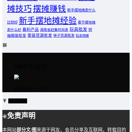
摊技巧
摆摊赚钱
新手摆地摊卖什么
新手摆地摊经验
比较好
春节摆地摊
玩具批发
暴利产品
卖什么好
短
湖南省赶集时间表
童装货源批发
袖服装批发
袜子货源批发
钻龙地摊
扫码打开当前页
扫码进入公众号
返回顶部
免责声明
本网站
部分文/图
来源于网友、会员分享及互联网，转载目的