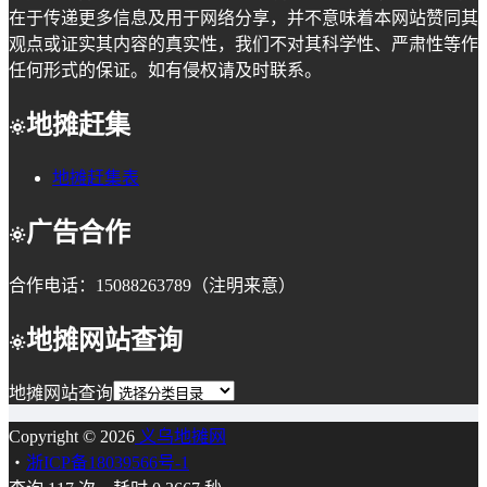
在于传递更多信息及用于网络分享，并不意味着本网站赞同其
观点或证实其内容的真实性，我们不对其科学性、严肃性等作
任何形式的保证。如有侵权请及时联系。
地摊赶集
地摊赶集表
广告合作
合作电话：15088263789（注明来意）
地摊网站查询
地摊网站查询
Copyright © 2026
义乌地摊网
・
浙ICP备18039566号-1