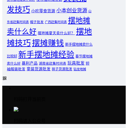
发技巧
小本创业货源
小吃零食货源
山
摆地摊
东省赶集时间表
帽子批发
广西赶集时间表
摆地
卖什么好
摆地摊夏天卖什么好？
摊技巧
摆摊赚钱
新手摆地摊卖什么
新手摆地摊经验
比较好
春节摆地摊
玩具批发
暴利产品
卖什么好
短
湖南省赶集时间表
童装货源批发
袖服装批发
袜子货源批发
钻龙地摊
扫码打开当前页
扫码进入公众号