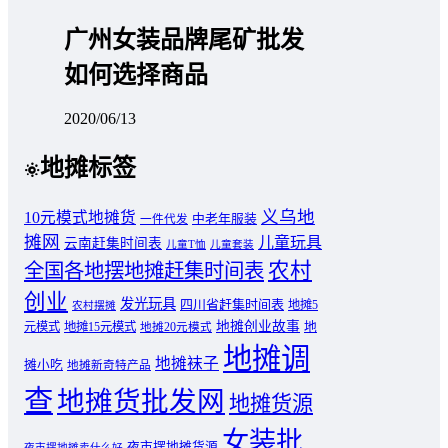
广州女装品牌尾矿批发
如何选择商品
2020/06/13
地摊标签
义乌地
10元模式地摊货
中老年服装
一件代发
摊网
儿童玩具
云南赶集时间表
儿童T恤
儿童套装
农村
全国各地摆地摊赶集时间表
创业
发光玩具
四川省赶集时间表
地摊5
农村摆摊
地摊创业故事
元模式
地摊15元模式
地
地摊20元模式
地摊调
地摊袜子
摊小吃
地摊新奇特产品
查
地摊货批发网
地摊货源
女装批
夜市摆地摊货源
夜市摆地摊卖什么好