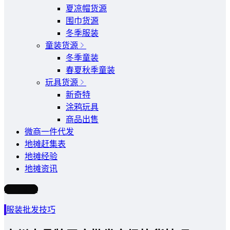
夏凉帽货源
围巾货源
冬季服装
童装货源
冬季童装
春夏秋季童装
玩具货源
新奇特
涂鸦玩具
商品出售
微商一件代发
地摊赶集表
地摊经验
地摊资讯
写文章
服装批发技巧