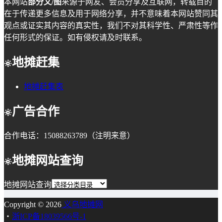
本网站
部分文/图
来源于网友、会员分享及互联网，转载目的
在于传递更多信息及用于网络分享，并不意味着本网站赞同其
观点或证实其内容的真实性，我们不对其科学性、严肃性等作
任何形式的保证。如有侵权请及时联系。
地摊赶集
地摊赶集表
广告合作
合作电话：15088263789（注明来意）
地摊网站查询
地摊网站查询
Copyright © 2026
义乌地摊网
・
浙ICP备18039566号-1