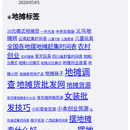
2020/05/05
地摊标签
义乌地
10元模式地摊货
中老年服装
一件代发
摊网
儿童玩具
云南赶集时间表
儿童T恤
儿童套装
农村
全国各地摆地摊赶集时间表
创业
发光玩具
四川省赶集时间表
地摊5
农村摆摊
地摊创业故事
元模式
地摊15元模式
地
地摊20元模式
地摊调
地摊袜子
摊小吃
地摊新奇特产品
查
地摊货批发网
地摊货源
女装批
夜市摆地摊货源
夜市摆地摊卖什么好
发技巧
小本创业货源
小吃零食货源
山
摆地摊
东省赶集时间表
帽子批发
广西赶集时间表