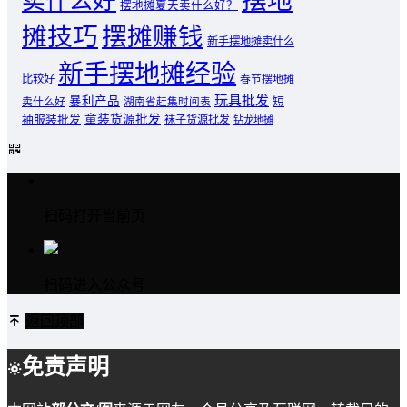
摆地
卖什么好
摆地摊夏天卖什么好？
摊技巧
摆摊赚钱
新手摆地摊卖什么
新手摆地摊经验
比较好
春节摆地摊
玩具批发
暴利产品
卖什么好
短
湖南省赶集时间表
童装货源批发
袖服装批发
袜子货源批发
钻龙地摊
扫码打开当前页
扫码进入公众号
返回顶部
免责声明