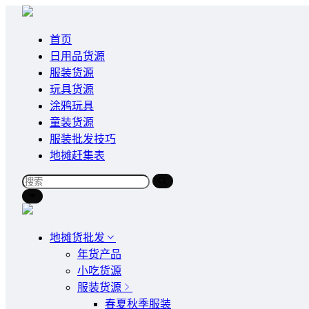
首页
日用品货源
服装货源
玩具货源
涂鸦玩具
童装货源
服装批发技巧
地摊赶集表
地摊货批发
年货产品
小吃货源
服装货源
春夏秋季服装