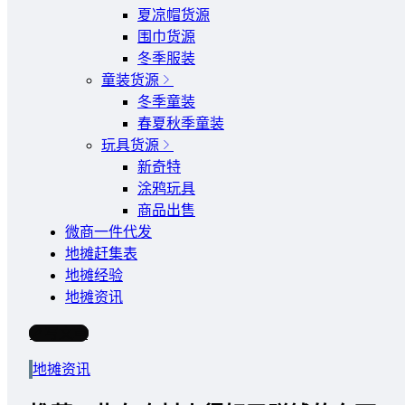
夏凉帽货源
围巾货源
冬季服装
童装货源
冬季童装
春夏秋季童装
玩具货源
新奇特
涂鸦玩具
商品出售
微商一件代发
地摊赶集表
地摊经验
地摊资讯
写文章
地摊资讯