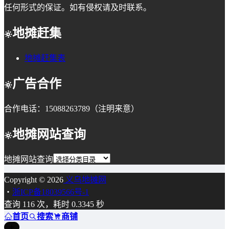
任何形式的保证。如有侵权请及时联系。
地摊赶集
地摊赶集表
广告合作
合作电话：15088263789（注明来意）
地摊网站查询
地摊网站查询
Copyright © 2026
义乌地摊网
・
浙ICP备18039566号-1
查询 116 次，耗时 0.3345 秒
首页
搜索
商铺