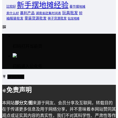
新手摆地摊经验
比较好
春节摆地摊
玩具批发
暴利产品
卖什么好
短
湖南省赶集时间表
童装货源批发
袖服装批发
袜子货源批发
钻龙地摊
扫码打开当前页
扫码进入公众号
返回顶部
免责声明
本网站
部分文/图
来源于网友、会员分享及互联网，转载目的
在于传递更多信息及用于网络分享，并不意味着本网站赞同其
观点或证实其内容的真实性，我们不对其科学性、严肃性等作