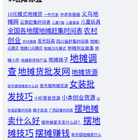
义乌地
10元模式地摊货
中老年服装
一件代发
摊网
儿童玩具
云南赶集时间表
儿童T恤
儿童套装
农村
全国各地摆地摊赶集时间表
创业
发光玩具
四川省赶集时间表
地摊5
农村摆摊
地摊创业故事
元模式
地摊15元模式
地
地摊20元模式
地摊调
地摊袜子
摊小吃
地摊新奇特产品
查
地摊货批发网
地摊货源
女装批
夜市摆地摊货源
夜市摆地摊卖什么好
发技巧
小本创业货源
小吃零食货源
山
摆地摊
东省赶集时间表
帽子批发
广西赶集时间表
摆地
卖什么好
摆地摊夏天卖什么好？
摊技巧
摆摊赚钱
新手摆地摊卖什么