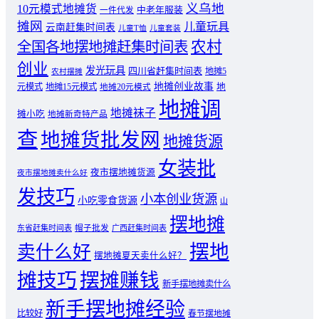
义乌地
10元模式地摊货
中老年服装
一件代发
摊网
儿童玩具
云南赶集时间表
儿童T恤
儿童套装
农村
全国各地摆地摊赶集时间表
创业
发光玩具
四川省赶集时间表
地摊5
农村摆摊
地摊创业故事
元模式
地摊15元模式
地
地摊20元模式
地摊调
地摊袜子
摊小吃
地摊新奇特产品
查
地摊货批发网
地摊货源
女装批
夜市摆地摊货源
夜市摆地摊卖什么好
发技巧
小本创业货源
小吃零食货源
山
摆地摊
东省赶集时间表
帽子批发
广西赶集时间表
摆地
卖什么好
摆地摊夏天卖什么好？
摊技巧
摆摊赚钱
新手摆地摊卖什么
新手摆地摊经验
比较好
春节摆地摊