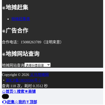
地摊赶集
地摊赶集表
广告合作
合作电话：15088263789（注明来意）
地摊网站查询
地摊网站查询
Copyright © 2026
义乌地摊网
・
浙ICP备18039566号-1
查询 118 次，耗时 0.3512 秒
首页
搜索
商铺
赶集
我的
顶部