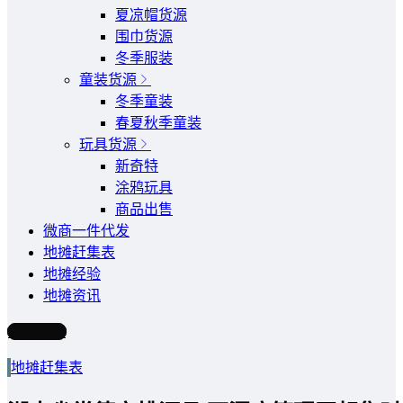
夏凉帽货源
围巾货源
冬季服装
童装货源
冬季童装
春夏秋季童装
玩具货源
新奇特
涂鸦玩具
商品出售
微商一件代发
地摊赶集表
地摊经验
地摊资讯
写文章
地摊赶集表