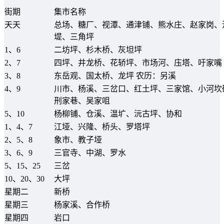
街期
集市名称
天天
总场、糖厂、视潭、通津铺、熊水庄、赵家岗、
堤、三角坪
1、6
二坊坪、杉木桥、灰坦坪
2、7
四坪、井龙桥、花轿坪、市场河、庒塔、吁家嘴
3、8
东岳观、国太桥、龙坪 农历：另溪
4、9
川市、杨溪、三岔口、红土坪、三家馆、小河坎
刑家巷、吴家咀
5、10
杨柳铺、仓溪、温圹、沅古坪、协和
1、4、7
江垭、兴隆、桥头、罗塔坪
2、5、8
象市、教子垭
3、6、9
三官寺、中湖、罗水
5、15、25
三岔
10、20、30
大坪
星期二
新桥
星期三
杨家溪、合作桥
星期四
岩口