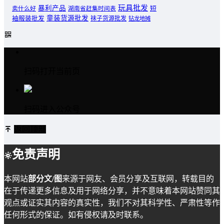
玩具批发
暴利产品
卖什么好
短
湖南省赶集时间表
童装货源批发
袖服装批发
袜子货源批发
钻龙地摊
扫码打开当前页
扫码进入公众号
返回顶部
免责声明
本网站
部分文/图
来源于网友、会员分享及互联网，转载目的
在于传递更多信息及用于网络分享，并不意味着本网站赞同其
观点或证实其内容的真实性，我们不对其科学性、严肃性等作
任何形式的保证。如有侵权请及时联系。