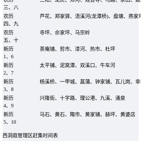
三、八
农历
芦花、郑家驿、浯溪河(龙潭桥)、盘塘、燕家
四、九
农历
寺坪、佘家坪、马宗岭
五、十
新历
茶庵铺、剪市、漆河、热市、杜坪
1、6
新历
太平铺、泥窝潭、双溪口、牛车河
2、7
新历
杨溪桥、一甲城、菖蒲、钟家铺、瓦儿岗、幸
3、8
新历
兴隆街、十字路、理公港、九溪、涌泉
4、9
新历
马石、黄石、陬市、黄家铺、赫坪、黄婆店
5、10
西洞庭管理区赶集时间表