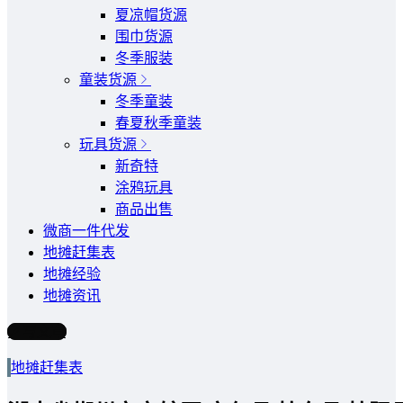
夏凉帽货源
围巾货源
冬季服装
童装货源
冬季童装
春夏秋季童装
玩具货源
新奇特
涂鸦玩具
商品出售
微商一件代发
地摊赶集表
地摊经验
地摊资讯
写文章
地摊赶集表