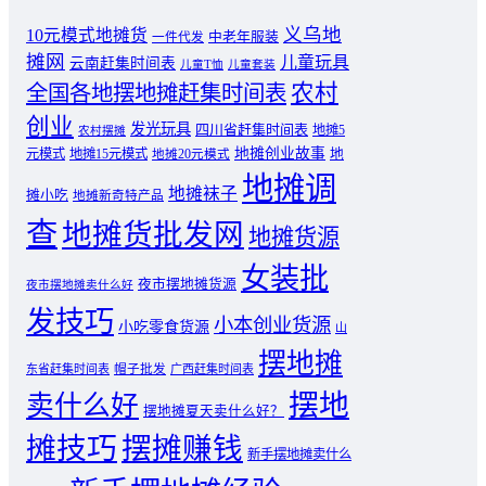
义乌地
10元模式地摊货
中老年服装
一件代发
摊网
儿童玩具
云南赶集时间表
儿童T恤
儿童套装
农村
全国各地摆地摊赶集时间表
创业
发光玩具
四川省赶集时间表
地摊5
农村摆摊
地摊创业故事
元模式
地摊15元模式
地
地摊20元模式
地摊调
地摊袜子
摊小吃
地摊新奇特产品
查
地摊货批发网
地摊货源
女装批
夜市摆地摊货源
夜市摆地摊卖什么好
发技巧
小本创业货源
小吃零食货源
山
摆地摊
东省赶集时间表
帽子批发
广西赶集时间表
摆地
卖什么好
摆地摊夏天卖什么好？
摊技巧
摆摊赚钱
新手摆地摊卖什么