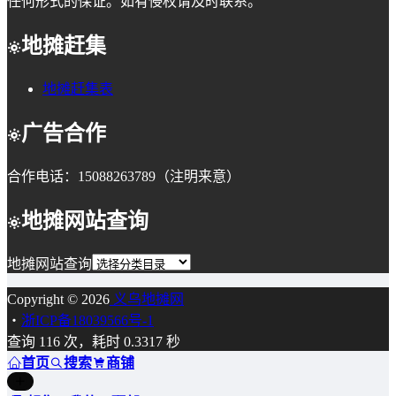
任何形式的保证。如有侵权请及时联系。
地摊赶集
地摊赶集表
广告合作
合作电话：15088263789（注明来意）
地摊网站查询
地摊网站查询
Copyright © 2026
义乌地摊网
・
浙ICP备18039566号-1
查询 116 次，耗时 0.3317 秒
首页
搜索
商铺