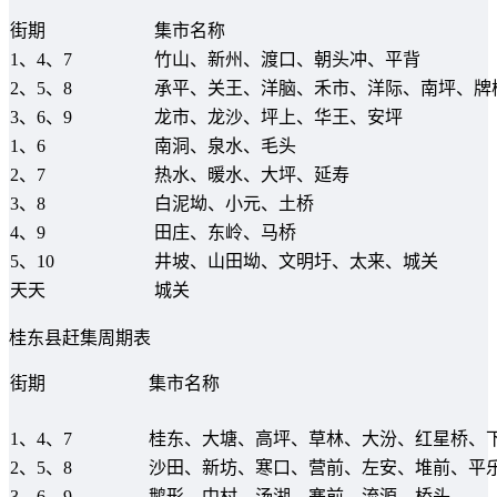
街期
集市名称
1、4、7
竹山、新州、渡口、朝头冲、平背
2、5、8
承平、关王、洋脑、禾市、洋际、南坪、牌
3、6、9
龙市、龙沙、坪上、华王、安坪
1、6
南洞、泉水、毛头
2、7
热水、暖水、大坪、延寿
3、8
白泥坳、小元、土桥
4、9
田庄、东岭、马桥
5、10
井坡、山田坳、文明圩、太来、城关
天天
城关
桂东县赶集周期表
街期
集市名称
1、4、7
桂东、大塘、高坪、草林、大汾、红星桥、
2、5、8
沙田、新坊、寒口、营前、左安、堆前、平
3、6、9
鹅形、中村、汤湖、寨前、流源、桥头