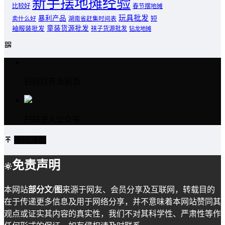
新手摆地摊经验
比较好
春节摆地摊
玩具批发
暴利产品
卖什么好
短
湖南省赶集时间表
童装货源批发
袖服装批发
袜子货源批发
钻龙地摊
扫码打开当前页
扫码进入公众号
返回顶部
免责声明
本网站
部分文/图
来源于网友、会员分享及互联网，转载目的
在于传递更多信息及用于网络分享，并不意味着本网站赞同其
观点或证实其内容的真实性，我们不对其科学性、严肃性等作