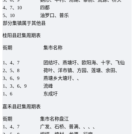
4、7、10
四都
5、10
油罗口、普乐
部分集镇属于其他县
桂阳县赶集周期表
街期
集市名称
1、4、7
团结圩、燕塘圩、欧阳海、十字、飞仙
2、5、8
荷叶、洋市镇、方园、莲塘、余田、
3、6、9
燕塘乡大塘圩、、
1、3、6、9
流峰
1、6
东成圩
嘉禾县赶集周期表
街期
集市名称盘江
1、4、7
广发、石桥、普满、、、、