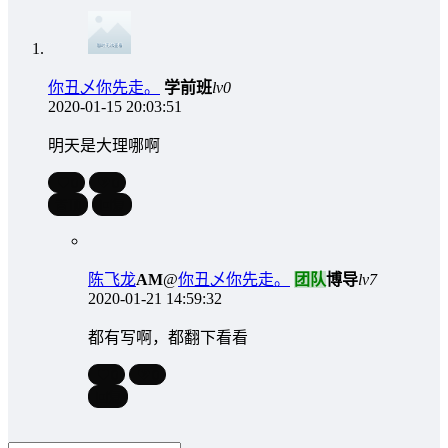
你丑乄你先走。
学前班
lv0
2020-01-15 20:03:51
明天是大理哪啊
0
0
置顶
回复
陈飞龙
A
M
@
你丑乄你先走。
团队
博导
lv7
2020-01-21 14:59:32
都有写啊，都翻下看看
0
0
回复