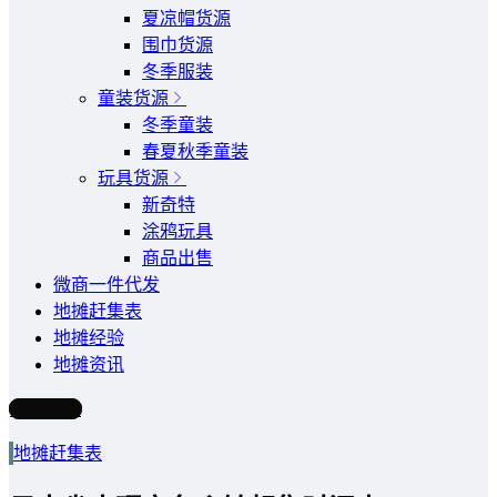
夏凉帽货源
围巾货源
冬季服装
童装货源
冬季童装
春夏秋季童装
玩具货源
新奇特
涂鸦玩具
商品出售
微商一件代发
地摊赶集表
地摊经验
地摊资讯
写文章
地摊赶集表