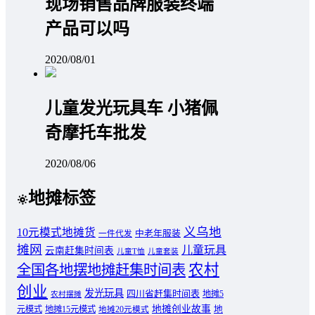
现场销售品牌服装终端
产品可以吗
2020/08/01
儿童发光玩具车 小猪佩
奇摩托车批发
2020/08/06
地摊标签
义乌地
10元模式地摊货
中老年服装
一件代发
摊网
儿童玩具
云南赶集时间表
儿童T恤
儿童套装
农村
全国各地摆地摊赶集时间表
创业
发光玩具
四川省赶集时间表
地摊5
农村摆摊
地摊创业故事
元模式
地摊15元模式
地
地摊20元模式