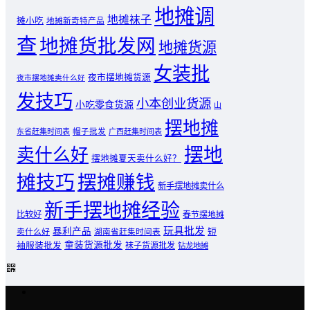
地摊调
地摊袜子
摊小吃
地摊新奇特产品
查
地摊货批发网
地摊货源
女装批
夜市摆地摊货源
夜市摆地摊卖什么好
发技巧
小本创业货源
小吃零食货源
山
摆地摊
东省赶集时间表
帽子批发
广西赶集时间表
摆地
卖什么好
摆地摊夏天卖什么好？
摊技巧
摆摊赚钱
新手摆地摊卖什么
新手摆地摊经验
比较好
春节摆地摊
玩具批发
暴利产品
卖什么好
短
湖南省赶集时间表
童装货源批发
袖服装批发
袜子货源批发
钻龙地摊