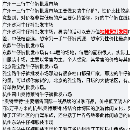
广州十三行牛仔裤批发市场
广州十三行牛仔裤批发市场主要做女装牛仔裤?，性价比比较
意鉴别，对价格非常低廉的产品要保持警惕。好的牛仔裤在缝
广州沙河牛仔裤批发市场
广州沙河牛仔裤批发市场，男装的话可以去万佳
地摊货批发网
差，中低档首选。想拿到一手牛仔裤货源，想拿到性价比最高
东鼎牛仔裤批发市场
东鼎牛仔裤批发市场有3–4层的场地，每层的面积很大。实际
口服装市场，主要以零售为主。个人感觉，其零售的价格与其
北京雅宝路牛仔裤批发市场
雅宝路牛仔裤批发市场那边有很多档口都是厂家，那边的牛仔
的量，可以帮你做货的，北京的雅宝路，日坛的大使馆区，有
订单做货的批发市场。
杭州萧山奥特莱特牛仔裤批发市场
“奥特莱特”主要销售国际一线品牌的过季商品，价格低至诱人的
商5万平方米的杭州;奥特莱特;将结合休博园的旅游休闲文化，
除了江浙地区的自驾车族，还包括了世界各地来此休闲旅游的
杭州东站牛仔裤服装市场
杭州东站牛仔裤服装市场位于浙江省杭州市江干区艮山西路92