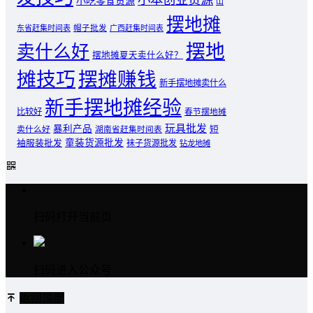
小吃零食货源
山
摆地摊
东省赶集时间表
帽子批发
广西赶集时间表
摆地
卖什么好
摆地摊夏天卖什么好？
摊技巧
摆摊赚钱
新手摆地摊卖什么
新手摆地摊经验
比较好
春节摆地摊
玩具批发
暴利产品
卖什么好
短
湖南省赶集时间表
童装货源批发
袖服装批发
袜子货源批发
钻龙地摊
扫码打开当前页
扫码进入公众号
返回顶部