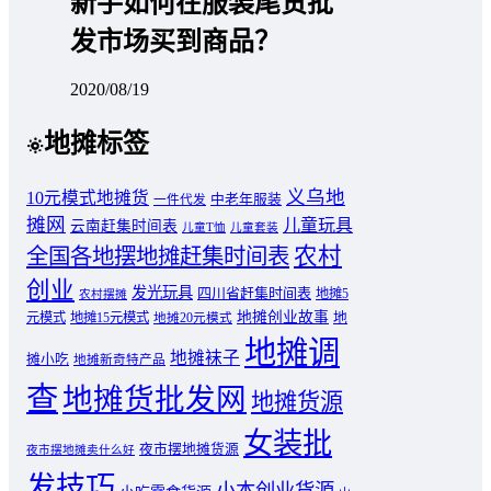
新手如何在服装尾货批
发市场买到商品？
2020/08/19
地摊标签
义乌地
10元模式地摊货
中老年服装
一件代发
摊网
儿童玩具
云南赶集时间表
儿童T恤
儿童套装
农村
全国各地摆地摊赶集时间表
创业
发光玩具
四川省赶集时间表
地摊5
农村摆摊
地摊创业故事
元模式
地摊15元模式
地
地摊20元模式
地摊调
地摊袜子
摊小吃
地摊新奇特产品
查
地摊货批发网
地摊货源
女装批
夜市摆地摊货源
夜市摆地摊卖什么好
发技巧
小本创业货源