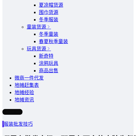
夏凉帽货源
围巾货源
冬季服装
童装货源
冬季童装
春夏秋季童装
玩具货源
新奇特
涂鸦玩具
商品出售
微商一件代发
地摊赶集表
地摊经验
地摊资讯
写文章
服装批发技巧