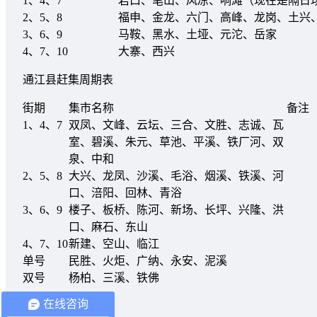
1、4、7
岩口、笔山、风凉、响滩（现在是隔日
2、5、8
福申、金龙、六门、高峰、龙岗、土兴
3、6、9
马鞍、黑水、土垭、元沱、岳家
4、7、10
大寨、西兴
通江县赶集周期表
街期
集市名称
备注
1、4、7
双凤、文峰、云坛、三合、文胜、志诚、瓦
室、碧溪、朱元、草池、平溪、铁厂河、双
泉、中和
2、5、8
大兴、龙凤、沙溪、毛浴、烟溪、铁溪、河
口、涪阳、回林、青浴
3、6、9
楼子、板桥、陈河、新场、长坪、兴隆、洪
口、麻石、东山
4、7、10
新建、空山、临江
单号
民胜、火炬、广纳、永安、泥溪
双号
杨柏、三溪、铁佛
在线咨询
南江县赶集时间表