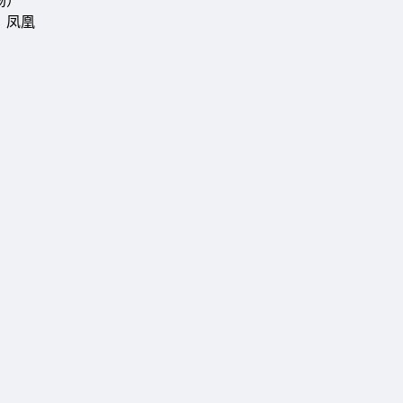
场）
、凤凰