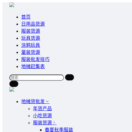
首页
日用品货源
服装货源
玩具货源
涂鸦玩具
童装货源
服装批发技巧
地摊赶集表
地摊货批发
年货产品
小吃货源
服装货源
春夏秋季服装