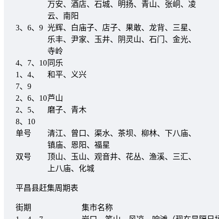
万安、酒店、石城、明扬、青山、张峒、凌
云、南阳
3、6、9
光辉、白庙子、店子、果敢、龙背、三星、
乐丰、尹家、玉井、阴灵山、石门、金光、
寺岭
4、7、10
同乐
1、4、
和平、义兴
7、9
2、6、10
芦山
2、5、
磨子、青木
8、10
单号
清江、曾口、渠水、茶坝、柳林、下八庙、
镇庙、恩阳、福星
双号
顶山、玉山、观音井、花丛、渔溪、三汇、
上八庙、化城
平昌县赶集周期表
街期
集市名称