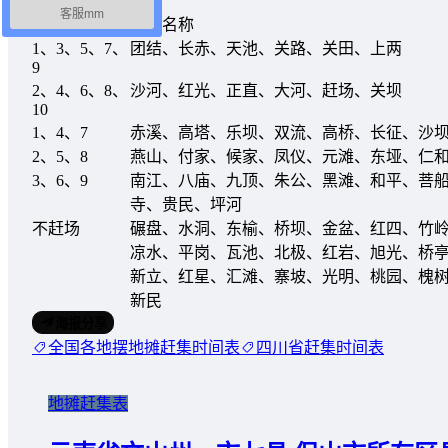
客服mm
街期
集市名称
1、3、5、7、
团结、长赤、天池、关路、关田、上两
9
2、4、6、8、
沙河、红光、正直、大河、赶场、关坝
10
1、4、7
赤溪、高塔、乐坝、双流、高桥、长征、沙
2、5、8
燕山、付家、候家、凤仪、元滩、东垭、仁
3、6、9
南江、八庙、九顶、朱公、黑滩、和平、菩
寺、贵民、坪河
不赶场
碾盘、水洞、东榆、桥坝、金盆、红四、竹
凉水、平岗、瓦池、北极、红岩、旭光、桥
新立、红星、汇滩、寨坡、光明、桃园、槐
新民
海报分享
全国各地摆地摊赶集时间表
四川省赶集时间表
地摊赶集表