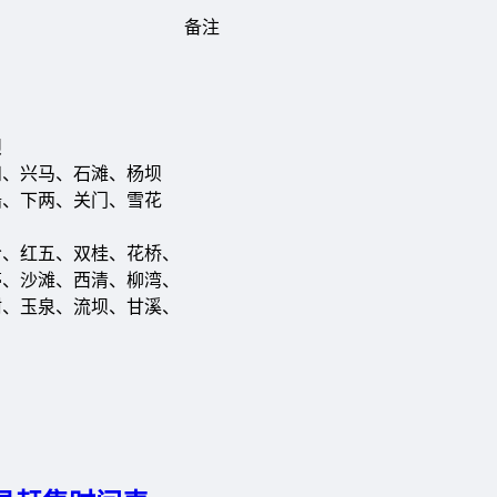
备注
坝
和、兴马、石滩、杨坝
船、下两、关门、雪花
岭、红五、双桂、花桥、
亭、沙滩、西清、柳湾、
树、玉泉、流坝、甘溪、