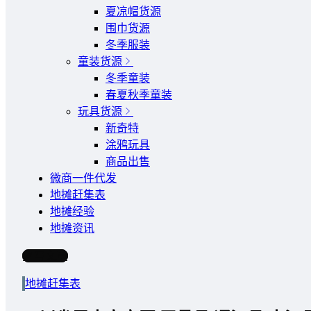
夏凉帽货源
围巾货源
冬季服装
童装货源
冬季童装
春夏秋季童装
玩具货源
新奇特
涂鸦玩具
商品出售
微商一件代发
地摊赶集表
地摊经验
地摊资讯
写文章
地摊赶集表