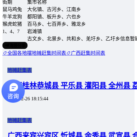
街期
集市名称
鼠马鸡兔
大化镇、古河乡、江南乡
牛羊龙狗
都阳镇、板升乡、六也乡
猴虎蛇猪
百马乡、七百弄乡、雅龙乡
1、4、7
岩滩镇
古文乡、北景乡、共和乡、羌圩乡、乙圩乡信息暂
海报分享
全国各地摆地摊赶集时间表
广西赶集时间表
地摊赶集表
广西桂林恭城县 平乐县 灌阳县 全州县 
2019-12-26 18:15:44
地摊赶集表
广西来宾兴宾区 忻城县 金秀县 武宣县 