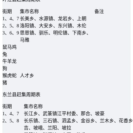
街期
集市名称
备注
1、4、7
长美乡、水源镇、龙岩乡、上朝
2、5、8
洛阳镇、大安乡、东兴镇、木伦
3、6、9
思恩镇、驯乐、明伦镇、下南乡、
马雅
鼠马鸡
兔
牛羊龙
狗
猴虎蛇
人才乡
猪
东兰县赶集周期表
街期
集市名称
1、4、7
长江乡、武篆镇江平村委、那合、坡豪
2、5、8
长乐镇、三石镇、泗孟乡、金谷乡、兰木乡、花香乡
吉、坡峨、兰阳、坡拉