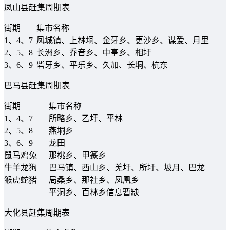
凤山县赶集周期表
街期
集市名称
1、4、7
凤城镇、上林垌、金牙乡、更沙乡、谋爱、月里
2、5、8
长洲乡、乔音乡、中亭乡、相圩
3、6、9
砦牙乡、平乐乡、久加、长垌、杭东
巴马县赶集周期表
街期
集市名称
1、4、7
所略乡、乙圩、平林
2、5、8
燕垌乡
3、6、9
龙田
鼠马鸡兔
那桃乡、甲篆乡
牛羊龙狗
巴马镇、西山乡、羌圩、所圩、坡月、巴龙
猴虎蛇猪
局桑乡、那社乡、凤凰乡
平洞乡、百林乡信息暂缺
大化县赶集周期表