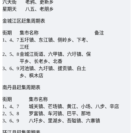
六天街
老鸦、更新乡
星期天
八五、老朋乡
金城江区赶集周期表
街期
集市名称
备注
1、4、7
五圩镇、东江镇、侧岭乡、下考、
三旺
2、5、8
金城江街道、六甲镇、六圩镇、保
平乡、长老乡、北香
3、6、9
河池镇、九圩镇、拔贡镇、白土
乡、枫木店
南丹县赶集周期表
街期
集市名称
1、4、7
城关镇、芒场镇、黄江、小场、八步、辛店
2、5、8
罗富镇、车河镇、巴平、那地
3、6、9
八圩乡、里湖乡、吾隘镇、六寨镇
环江县赶集周期表