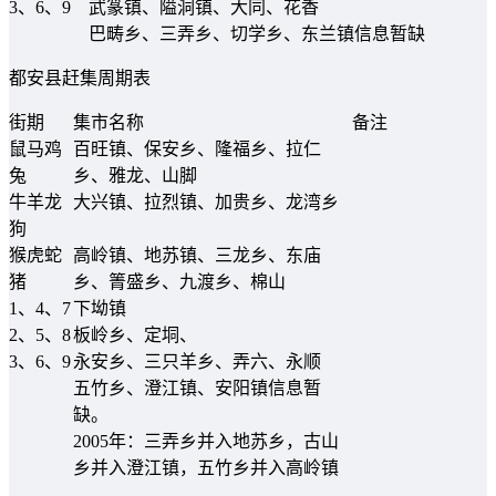
3、6、9
武篆镇、隘洞镇、大同、花香
巴畴乡、三弄乡、切学乡、东兰镇信息暂缺
都安县赶集周期表
街期
集市名称
备注
鼠马鸡
百旺镇、保安乡、隆福乡、拉仁
兔
乡、雅龙、山脚
牛羊龙
大兴镇、拉烈镇、加贵乡、龙湾乡
狗
猴虎蛇
高岭镇、地苏镇、三龙乡、东庙
猪
乡、箐盛乡、九渡乡、棉山
1、4、7
下坳镇
2、5、8
板岭乡、定垌、
3、6、9
永安乡、三只羊乡、弄六、永顺
五竹乡、澄江镇、安阳镇信息暂
缺。
2005年：三弄乡并入地苏乡，古山
乡并入澄江镇，五竹乡并入高岭镇