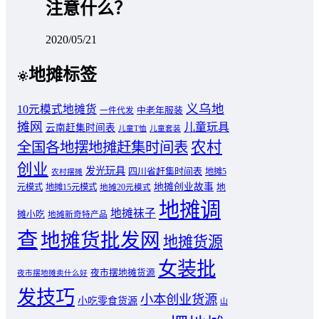
注意什么？
2020/05/21
地摊标签
义乌地
10元模式地摊货
中老年服装
一件代发
摊网
儿童玩具
云南赶集时间表
儿童T恤
儿童套装
农村
全国各地摆地摊赶集时间表
创业
发光玩具
四川省赶集时间表
地摊5
农村摆摊
地摊创业故事
元模式
地摊15元模式
地
地摊20元模式
地摊调
地摊袜子
摊小吃
地摊新奇特产品
查
地摊货批发网
地摊货源
女装批
夜市摆地摊货源
夜市摆地摊卖什么好
发技巧
小本创业货源
小吃零食货源
山