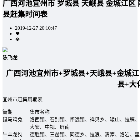
广西河池宜州市 罗城县 天峨县 金城江区 
县赶集时间表
2019-12-27 20:10:47
陈飞龙
广西河池宜州市+罗城县+天峨县+金城江
县+大
宜州市赶集周期表
街期
集市名称
鼠马鸡兔
洛西镇、石别镇、怀远镇、祥贝乡、矮山、拉稿、
大安、中视、屏南
牛羊龙狗
德胜镇、三岔镇、同德乡、拉浪、清潭、洛岩、里