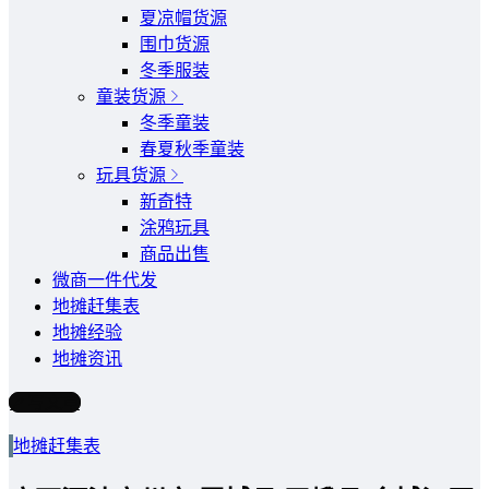
夏凉帽货源
围巾货源
冬季服装
童装货源
冬季童装
春夏秋季童装
玩具货源
新奇特
涂鸦玩具
商品出售
微商一件代发
地摊赶集表
地摊经验
地摊资讯
写文章
地摊赶集表