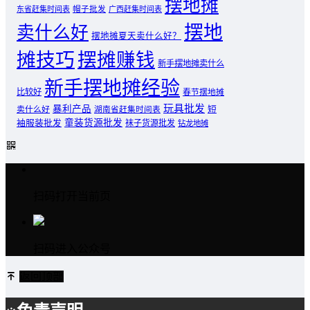
摆地摊
东省赶集时间表
帽子批发
广西赶集时间表
摆地
卖什么好
摆地摊夏天卖什么好？
摊技巧
摆摊赚钱
新手摆地摊卖什么
新手摆地摊经验
比较好
春节摆地摊
玩具批发
暴利产品
卖什么好
短
湖南省赶集时间表
童装货源批发
袖服装批发
袜子货源批发
钻龙地摊
扫码打开当前页
扫码进入公众号
返回顶部