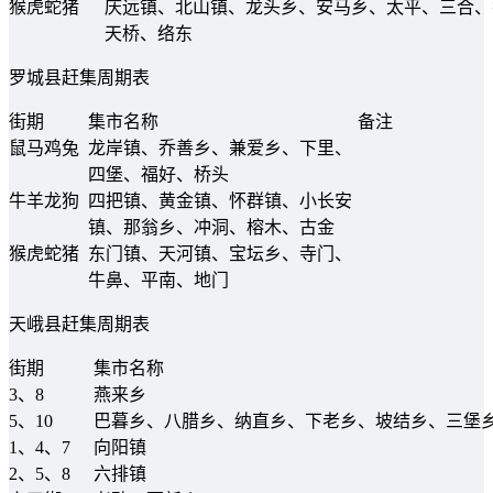
猴虎蛇猪
庆远镇、北山镇、龙头乡、安马乡、太平、三合、
天桥、络东
罗城县赶集周期表
街期
集市名称
备注
鼠马鸡兔
龙岸镇、乔善乡、兼爱乡、下里、
四堡、福好、桥头
牛羊龙狗
四把镇、黄金镇、怀群镇、小长安
镇、那翁乡、冲洞、榕木、古金
猴虎蛇猪
东门镇、天河镇、宝坛乡、寺门、
牛鼻、平南、地门
天峨县赶集周期表
街期
集市名称
3、8
燕来乡
5、10
巴暮乡、八腊乡、纳直乡、下老乡、坡结乡、三堡
1、4、7
向阳镇
2、5、8
六排镇