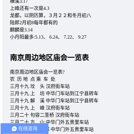
横溪3.17
上峰还有一次是4.3
龙都，以阴历算，３月２２和冬月初八
陆郎2月初8每年都有的
麒麟是3.14
小丹阳最多:5.13、 6.24、 7.22、 9.27
南京周边地区庙会一览表
南京周边地区庙会一览表?
农 历 地 点 乘 车 处
三月十九 坟 头 汉府街车站
三月十九 上 坊 中华门车站到江宁县转车
三月十九 解 溪 中华门车站到江宁县转车
三月十九 上 峰 汉府街车站
三月二十 句容二圣桥 汉府街车站
三月二十 方 山 中华门外五贵里车站
在线咨询
三月二十二 龙 都 中华门外五贵里车站