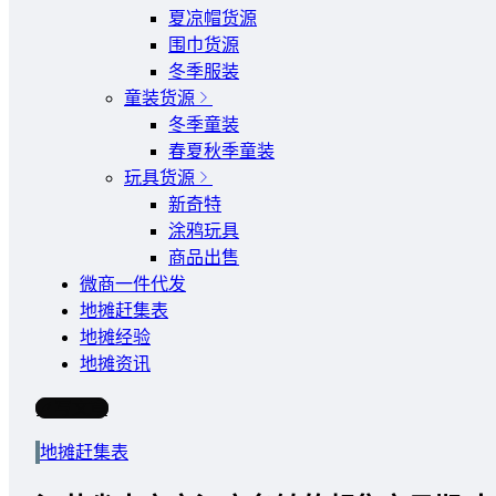
夏凉帽货源
围巾货源
冬季服装
童装货源
冬季童装
春夏秋季童装
玩具货源
新奇特
涂鸦玩具
商品出售
微商一件代发
地摊赶集表
地摊经验
地摊资讯
写文章
地摊赶集表