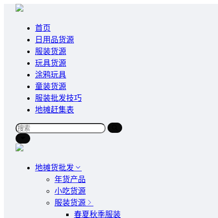
首页
日用品货源
服装货源
玩具货源
涂鸦玩具
童装货源
服装批发技巧
地摊赶集表
地摊货批发
年货产品
小吃货源
服装货源
春夏秋季服装