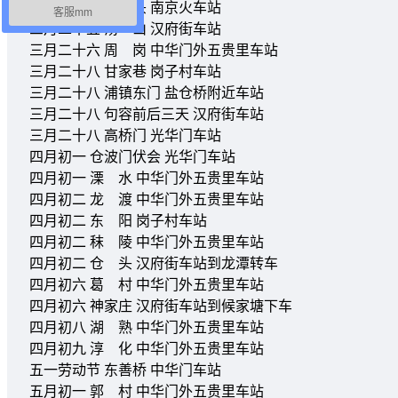
三月二十三 桥 头 南京火车站
客服mm
三月二十五 汤 山 汉府街车站
三月二十六 周 岗 中华门外五贵里车站
三月二十八 甘家巷 岗子村车站
三月二十八 浦镇东门 盐仓桥附近车站
三月二十八 句容前后三天 汉府街车站
三月二十八 高桥门 光华门车站
四月初一 仓波门伏会 光华门车站
四月初一 溧 水 中华门外五贵里车站
四月初二 龙 渡 中华门外五贵里车站
四月初二 东 阳 岗子村车站
四月初二 秣 陵 中华门外五贵里车站
四月初二 仓 头 汉府街车站到龙潭转车
四月初六 葛 村 中华门外五贵里车站
四月初六 神家庄 汉府街车站到候家塘下车
四月初八 湖 熟 中华门外五贵里车站
四月初九 淳 化 中华门外五贵里车站
五一劳动节 东善桥 中华门车站
五月初一 郭 村 中华门外五贵里车站