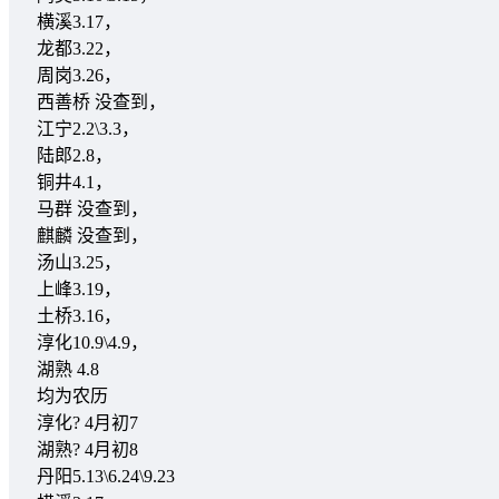
横溪3.17，
龙都3.22，
周岗3.26，
西善桥 没查到，
江宁2.2\3.3，
陆郎2.8，
铜井4.1，
马群 没查到，
麒麟 没查到，
汤山3.25，
上峰3.19，
土桥3.16，
淳化10.9\4.9，
湖熟 4.8
均为农历
淳化? 4月初7
湖熟? 4月初8
丹阳5.13\6.24\9.23