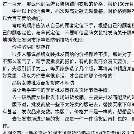
过一百元，那么他到品牌女装店铺问衣服的价格，报价150元
中档以上的消费者，档次越高对款式越敏感，对价格则越不
以六百元卖给她们。
考虑的顺序应该从自己的顾客定位下手，根据自己的顾客档
己的顾客定位，与拿货定位，不要听信品牌女装批发商关于爆
地摊货批发网市场拿货防骗技巧小知识
价格陷阱时刻存在
很多人都说品牌女装批发商给的价格都差不多，那是对于一
不那么客气了，新手要批发商报价，有的批发商会漫天要价，
价，先吸引新手为上，等买家多选了几个版，再将其中额度某
好意思，我以为你要拿很多话，才会给你那个价格的”
品牌女装批发商发货防不胜防
最让新手害怕的就是批发商在发货环节做手脚。
去一级品牌女装批发市场进货被骗，主要是批发商配货的
版不对，批发商放一些不太好卖的版进去，替换买家下单的
有甚者，发次品来充数。换版了，价格并不是一样的，想想品
去批发市场进少量的货，都是一件一件验货后再打包的，但
作。
本期文章：“地摊货批发网市场拿货防骗技巧小知识”就到这里