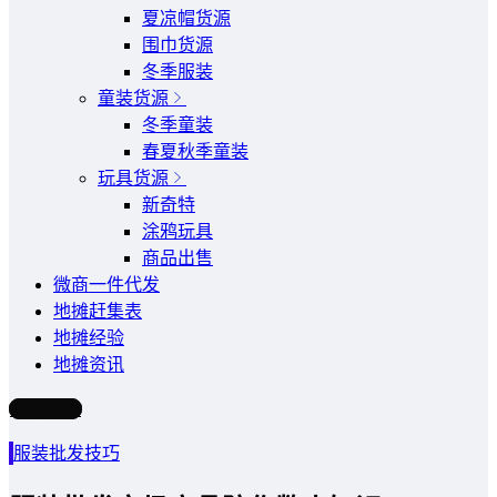
夏凉帽货源
围巾货源
冬季服装
童装货源
冬季童装
春夏秋季童装
玩具货源
新奇特
涂鸦玩具
商品出售
微商一件代发
地摊赶集表
地摊经验
地摊资讯
写文章
服装批发技巧