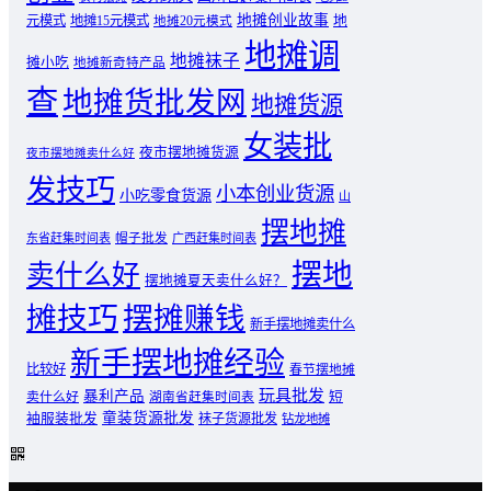
地摊创业故事
元模式
地摊15元模式
地
地摊20元模式
地摊调
地摊袜子
摊小吃
地摊新奇特产品
查
地摊货批发网
地摊货源
女装批
夜市摆地摊货源
夜市摆地摊卖什么好
发技巧
小本创业货源
小吃零食货源
山
摆地摊
东省赶集时间表
帽子批发
广西赶集时间表
摆地
卖什么好
摆地摊夏天卖什么好？
摊技巧
摆摊赚钱
新手摆地摊卖什么
新手摆地摊经验
比较好
春节摆地摊
玩具批发
暴利产品
卖什么好
短
湖南省赶集时间表
童装货源批发
袖服装批发
袜子货源批发
钻龙地摊