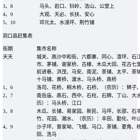
3、8
马头、岩口、钭岭、浩山、公堂上
4、9
大观、天必、长扶、安心
5、10
邓元太、水浸坪、荆竹铺
洞口县赶集表
街期
集市名称
天天
城关、高沙中和街、六都寨、同心、渣坪、石
市、茅铺、谢家桥、古楼、木瓜大田、花古七
前进巷、洪茂、马安、南泥、茶铺、太平、茶
十马铺、黄桥、渡水、马头桥、高桥
1、6
洛司、花桥、桐木桥、石桥、（农历）：狮子
2、7
南岳庙、高石、西中、石柱、石狮、丁山、大
历）：马头桥、江口
3、8
木瓜、长铺、易家园、新民、马坪、长邵、石
竹、花园、潮水、（农历）：丰田、勤化、叶
4、9
沙子坪、曾家坳、飞蛾、马口、茶铺、菱角、
田、洗马