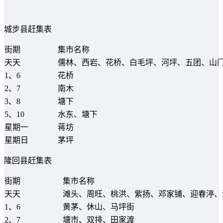
城步县赶集表
街期
集市名称
天天
儒林、西岩、花桥、白毛坪、河坪、五团、山
1、6
花桥
2、7
南木
3、8
塘下
5、10
水东、塘下
星期一
蒋坊
星期日
茅坪
隆回县赶集表
街期
集市名称
天天
滩头、周旺、桃洪、紫扬、邓家铺、迎春渟、
1、6
黄茅、休山、马坪街
2、7
塘市、双排、田家渡