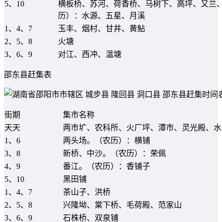
5、10
横板桥、苏河、荷香桥、马树下、高坪、又兰
历）：水源、五星、月溪
1、4、7
玉丰、烟村、甘井、黄鲇
2、5、8
火塘
3、6、9
对江、西冲、温塘
邵东县赶集表
街期
集市名称
天天
两市圹、农科所、火厂坪、潭市、灵光殿、水
1、6
两头场。（农历）：横铺
3、8
新桥、中沙。（农历）：荣佩
4、9
番江。（农历）：香铺子
5、10
黑田铺
1、4、7
茶山子、洪桥
2、5、8
兴隆坳、棠下桥、毛荷殿、范家山
3、6、9
石株桥、双泉铺