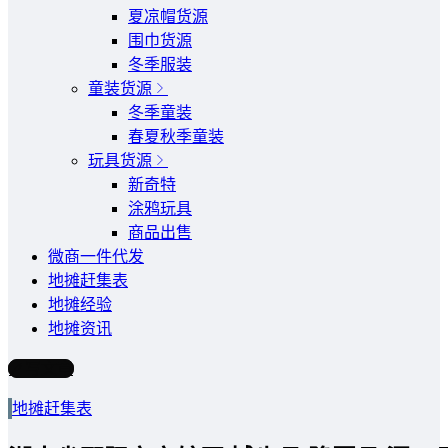
夏凉帽货源
围巾货源
冬季服装
童装货源
冬季童装
春夏秋季童装
玩具货源
新奇特
涂鸦玩具
商品出售
微商一件代发
地摊赶集表
地摊经验
地摊资讯
写文章
地摊赶集表