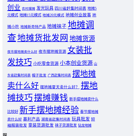
创业
发光玩具
四川省赶集时间表
地摊5
农村摆摊
地摊创业故事
元模式
地摊15元模式
地
地摊20元模式
地摊调
地摊袜子
摊小吃
地摊新奇特产品
查
地摊货批发网
地摊货源
女装批
夜市摆地摊货源
夜市摆地摊卖什么好
发技巧
小本创业货源
小吃零食货源
山
摆地摊
东省赶集时间表
帽子批发
广西赶集时间表
摆地
卖什么好
摆地摊夏天卖什么好？
摊技巧
摆摊赚钱
新手摆地摊卖什么
新手摆地摊经验
比较好
春节摆地摊
玩具批发
暴利产品
卖什么好
短
湖南省赶集时间表
童装货源批发
袖服装批发
袜子货源批发
钻龙地摊