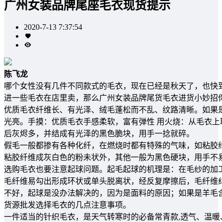
广州女装品牌尾座毛衣现货提示
2020-7-13 7:37:54
陈飞龙
哪个女性没有几件不同款式的毛衣，现在已经是秋天了，也快
进一些毛衣在店里卖，那么广州女装品牌尾货毛衣进货小妙招
优质毛衣纤维长、有光泽、绒毛蓬松而不乱、纹路清晰。如果
光亮。手摸：优质毛衣手感柔软，富有弹性 用火烧：从毛衣
后灰烬多，并结成有光泽的黑色脆块，用手一捻就碎。
假毛一般都掺有各种化纤，在燃烧时都有特殊的气味，如粘胶
粘胶纤维成灰白色的粉未状外，其他一般为黑色硬块，用手不
选购毛衣也要注意起球问题。起毛起球的机理是：在毛纱的加
毛纤维易勾出形成环状或单头脱离状，经反复摩擦后，毛纤维
不好，起球是没办法解决的，因为是面料的原因；如果是羊毛
货源批发选择毛衣的几点注意事项。
一件适当的针织毛衣，是天气转寒时的必备常青款,透气、温