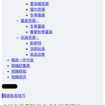
夏凉帽货源
围巾货源
冬季服装
童装货源
冬季童装
春夏秋季童装
玩具货源
新奇特
涂鸦玩具
商品出售
微商一件代发
地摊赶集表
地摊经验
地摊资讯
写文章
服装批发技巧