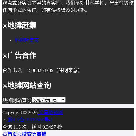
观点或证实其内容的真实性，我们不对其科学性、严肃性等作
任何形式的保证。如有侵权请及时联系。
地摊赶集
地摊赶集表
广告合作
合作电话：15088263789（注明来意）
地摊网站查询
地摊网站查询
Copyright © 2026
义乌地摊网
・
浙ICP备18039566号-1
查询 115 次，耗时 0.3497 秒
首页
搜索
商铺