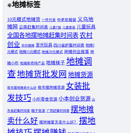
地摊标签
义乌地
10元模式地摊货
中老年服装
一件代发
摊网
儿童玩具
云南赶集时间表
儿童T恤
儿童套装
农村
全国各地摆地摊赶集时间表
创业
发光玩具
四川省赶集时间表
地摊5
农村摆摊
地摊创业故事
元模式
地摊15元模式
地
地摊20元模式
地摊调
地摊袜子
摊小吃
地摊新奇特产品
查
地摊货批发网
地摊货源
女装批
夜市摆地摊货源
夜市摆地摊卖什么好
发技巧
小本创业货源
小吃零食货源
山
摆地摊
东省赶集时间表
帽子批发
广西赶集时间表
摆地
卖什么好
摆地摊夏天卖什么好？
摊技巧
摆摊赚钱