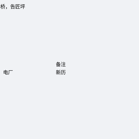
山桥，告匠坪
备注
、电厂
新历