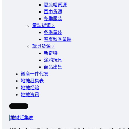
夏凉帽货源
围巾货源
冬季服装
童装货源
冬季童装
春夏秋季童装
玩具货源
新奇特
涂鸦玩具
商品出售
微商一件代发
地摊赶集表
地摊经验
地摊资讯
写文章
地摊赶集表