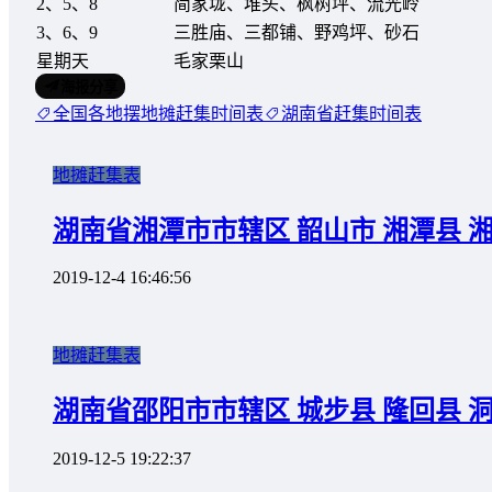
2、5、8
简家垅、堆头、枫树坪、流光岭
3、6、9
三胜庙、三都铺、野鸡坪、砂石
星期天
毛家栗山
海报分享
全国各地摆地摊赶集时间表
湖南省赶集时间表
地摊赶集表
湖南省湘潭市市辖区 韶山市 湘潭县 
2019-12-4 16:46:56
地摊赶集表
湖南省邵阳市市辖区 城步县 隆回县 
2019-12-5 19:22:37