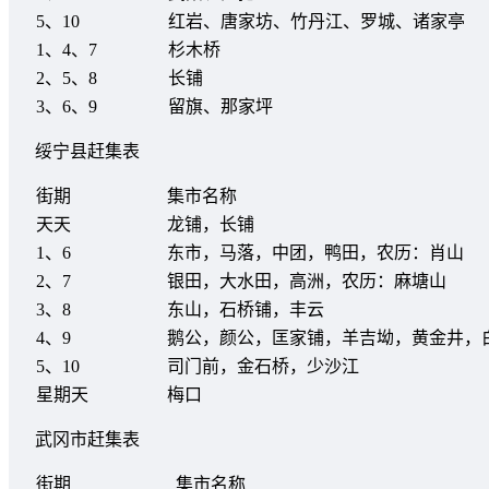
5、10
红岩、唐家坊、竹丹江、罗城、诸家亭
1、4、7
杉木桥
2、5、8
长铺
3、6、9
留旗、那家坪
绥宁县赶集表
街期
集市名称
天天
龙铺，长铺
1、6
东市，马落，中团，鸭田，农历：肖山
2、7
银田，大水田，高洲，农历：麻塘山
3、8
东山，石桥铺，丰云
4、9
鹅公，颜公，匡家铺，羊吉坳，黄金井，
5、10
司门前，金石桥，少沙江
星期天
梅口
武冈市赶集表
街期
集市名称