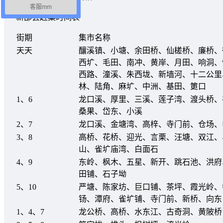
客服mm
新邵县赶集时间表
街期
集市名称
天天
釀溪镇、小塘、余田桥、仙槎桥、廉桥、
西圹、毛田、南冲、黄岸、月田、响洞、
西路、潼溪、朱西垅、新墙河、十二公里
林、陆角、麻圹、中洲、基田、筻口
1、6
龙口溪、厚里、三溪、莲子湾、渡头桥、
桑果、岱东、小溪
2、7
龙口溪、金塘湾、高梓、寺门前、仓场、
3、8
高桥、花桥、迎光、言栗、汪塘、双江、
山、雀圹庙湾、白面石
4、9
东岭、枫木、五星、新开、跳石池、洪府
田铺、石子坳
5、10
严塘、陈家坊、巨口铺、茶坪、霞光岭、
钖、潭府、雀圹铺、寺门前、新桥、向东
1、4、7
龙公桥、高桥、水东江、古奇洞、黄陂桥