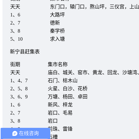
天天
东门口，辕门口，熬山坪，三仪宫，上
1、6
大路坪
2、7
德新
3、8
秦学桥
5、10
求入塘
新宁县赶集表
街期
集市名称
天天
庙白、城关、窑市、黄龙、回龙、沙塘湾
1、4、7
石门、梽木山
2、5、8
火星、白沙、花桥
3、6、9
万塘、杨田、卓田
1、6
新风、梓龙
2、7
岩口、毛易
3、8
岩口
4、9
前珠、雷锋
在线咨询
5、10
石槽