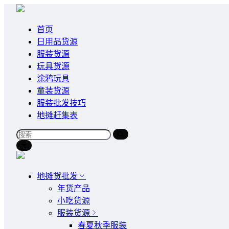
首页
日用品货源
服装货源
玩具货源
涂鸦玩具
童装货源
服装批发技巧
地摊赶集表
地摊货批发
年货产品
小吃货源
服装货源
春夏秋季服装