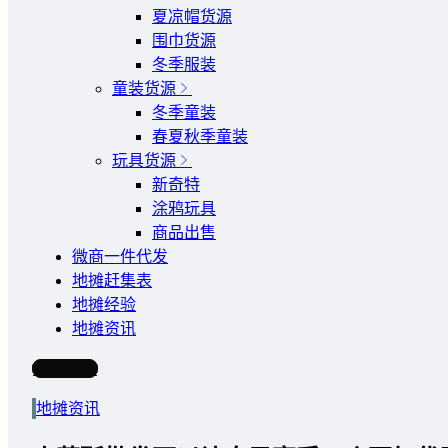
夏凉帽货源
围巾货源
冬季服装
童装货源
冬季童装
春夏秋季童装
玩具货源
新奇特
涂鸦玩具
商品出售
微商一件代发
地摊赶集表
地摊经验
地摊资讯
写文章
地摊资讯