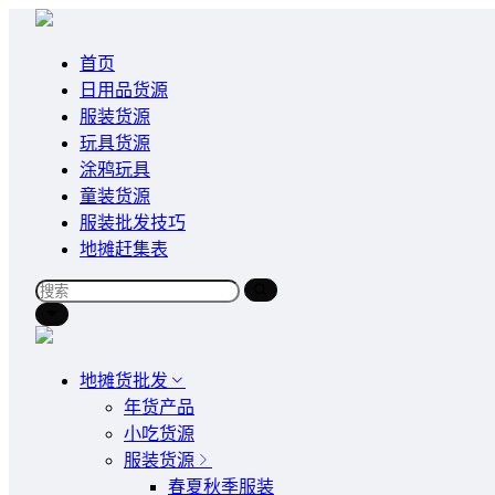
首页
日用品货源
服装货源
玩具货源
涂鸦玩具
童装货源
服装批发技巧
地摊赶集表
地摊货批发
年货产品
小吃货源
服装货源
春夏秋季服装