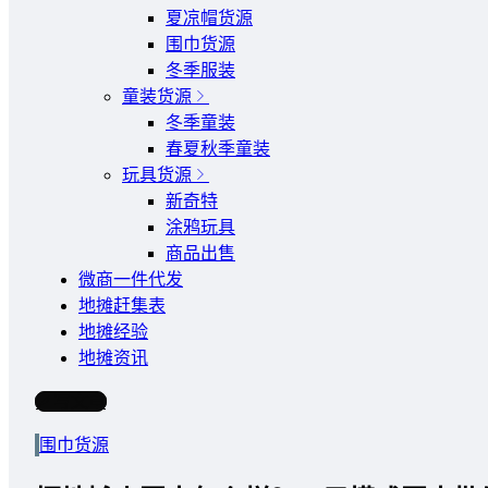
夏凉帽货源
围巾货源
冬季服装
童装货源
冬季童装
春夏秋季童装
玩具货源
新奇特
涂鸦玩具
商品出售
微商一件代发
地摊赶集表
地摊经验
地摊资讯
写文章
围巾货源