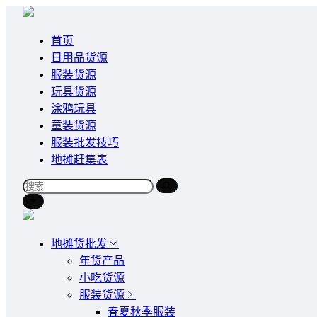
首页
日用品货源
服装货源
玩具货源
涂鸦玩具
童装货源
服装批发技巧
地摊赶集表
地摊货批发
年货产品
小吃货源
服装货源
春夏秋季服装