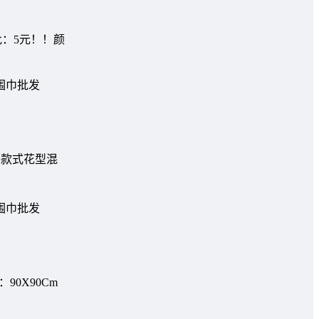
批：5元！！颜
0条款式花型混
0X90Cm