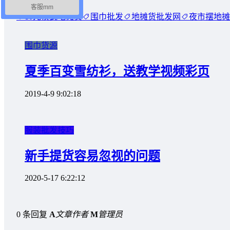
海报分享
客服mm
10元模式地摊货
围巾批发
地摊货批发网
夜市摆地摊
围巾货源
夏季百变雪纺衫，送教学视频彩页
2019-4-9 9:02:18
服装批发技巧
新手提货容易忽视的问题
2020-5-17 6:22:12
0 条回复
A
文章作者
M
管理员