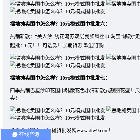
摆地摊卖围巾怎么样？10元模式围巾批发
六：
热销新款：“美人纱”绣花流苏双层民族风丝巾 淘宝“爆款”走量款围
起批：6元！！可选款！长期货源 欢迎订购！
摆地摊卖围巾怎么样？10元模式围巾批发
七：
四季热销巴厘纱印花围巾韩版花色小清新款式靓丽花型！尺寸：1
卖！
批发地摊围巾-上地摊货批发网www.dtw9.com！
在线咨询