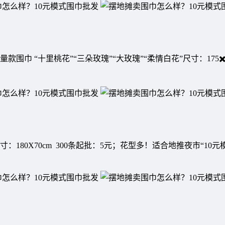
巾 “十里桃花”“三朵玫瑰”“大玫瑰”“柔情白花”尺寸：175✖️35
80X70cm 300条起批：5元；花型多！适合地推夜市“10元