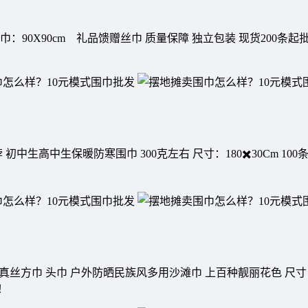
90X90cm 礼品馈赠丝巾 质量保障 独立包装 现货200条起
中生高中生保暖防寒围巾 300克左右 尺寸：180✖️30Cm 10
真丝方巾 头巾 户外防晒民族风多用沙滩巾 上百种靓丽花色 尺寸：9
！