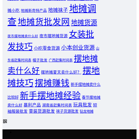
地摊调
地摊袜子
摊小吃
地摊新奇特产品
查
地摊货批发网
地摊货源
女装批
夜市摆地摊货源
夜市摆地摊卖什么好
发技巧
小本创业货源
小吃零食货源
山
摆地摊
东省赶集时间表
帽子批发
广西赶集时间表
摆地
卖什么好
摆地摊夏天卖什么好？
摊技巧
摆摊赚钱
新手摆地摊卖什么
新手摆地摊经验
比较好
春节摆地摊
玩具批发
暴利产品
卖什么好
短
湖南省赶集时间表
童装货源批发
袖服装批发
袜子货源批发
钻龙地摊