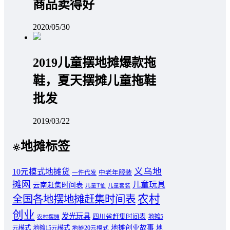
商品卖得好
2020/05/30
2019儿童摆地摊爆款拖
鞋，夏天摆摊儿童拖鞋
批发
2019/03/22
地摊标签
义乌地
10元模式地摊货
中老年服装
一件代发
摊网
儿童玩具
云南赶集时间表
儿童T恤
儿童套装
农村
全国各地摆地摊赶集时间表
创业
发光玩具
四川省赶集时间表
地摊5
农村摆摊
地摊创业故事
元模式
地摊15元模式
地
地摊20元模式