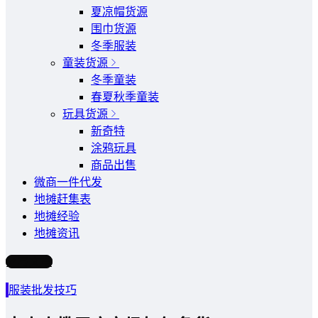
夏凉帽货源
围巾货源
冬季服装
童装货源
冬季童装
春夏秋季童装
玩具货源
新奇特
涂鸦玩具
商品出售
微商一件代发
地摊赶集表
地摊经验
地摊资讯
写文章
服装批发技巧