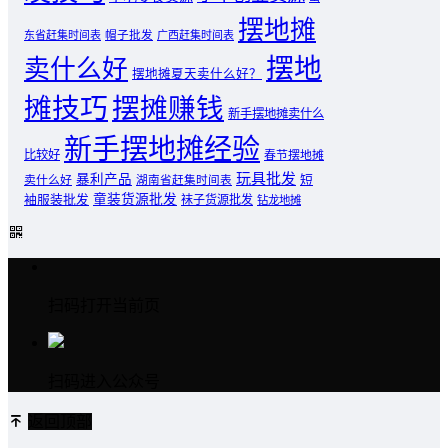
摆地摊
东省赶集时间表
帽子批发
广西赶集时间表
摆地
卖什么好
摆地摊夏天卖什么好？
摊技巧
摆摊赚钱
新手摆地摊卖什么
新手摆地摊经验
比较好
春节摆地摊
玩具批发
暴利产品
卖什么好
短
湖南省赶集时间表
童装货源批发
袖服装批发
袜子货源批发
钻龙地摊
扫码打开当前页
扫码进入公众号
返回顶部