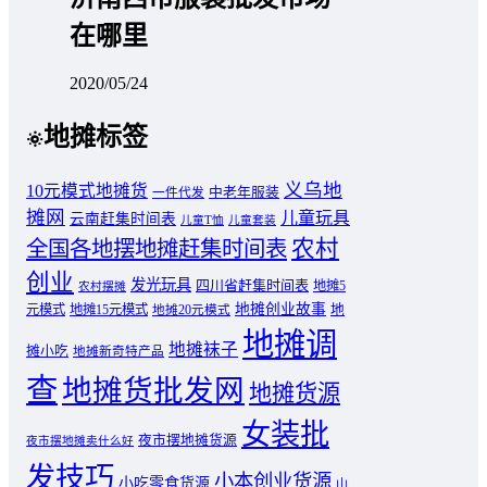
在哪里
2020/05/24
地摊标签
义乌地
10元模式地摊货
中老年服装
一件代发
摊网
儿童玩具
云南赶集时间表
儿童T恤
儿童套装
农村
全国各地摆地摊赶集时间表
创业
发光玩具
四川省赶集时间表
地摊5
农村摆摊
地摊创业故事
元模式
地摊15元模式
地
地摊20元模式
地摊调
地摊袜子
摊小吃
地摊新奇特产品
查
地摊货批发网
地摊货源
女装批
夜市摆地摊货源
夜市摆地摊卖什么好
发技巧
小本创业货源
小吃零食货源
山