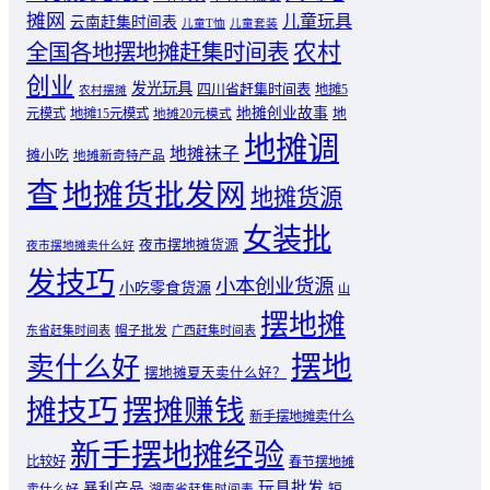
摊网
儿童玩具
云南赶集时间表
儿童T恤
儿童套装
农村
全国各地摆地摊赶集时间表
创业
发光玩具
四川省赶集时间表
地摊5
农村摆摊
地摊创业故事
元模式
地摊15元模式
地
地摊20元模式
地摊调
地摊袜子
摊小吃
地摊新奇特产品
查
地摊货批发网
地摊货源
女装批
夜市摆地摊货源
夜市摆地摊卖什么好
发技巧
小本创业货源
小吃零食货源
山
摆地摊
东省赶集时间表
帽子批发
广西赶集时间表
摆地
卖什么好
摆地摊夏天卖什么好？
摊技巧
摆摊赚钱
新手摆地摊卖什么
新手摆地摊经验
比较好
春节摆地摊
玩具批发
暴利产品
卖什么好
短
湖南省赶集时间表