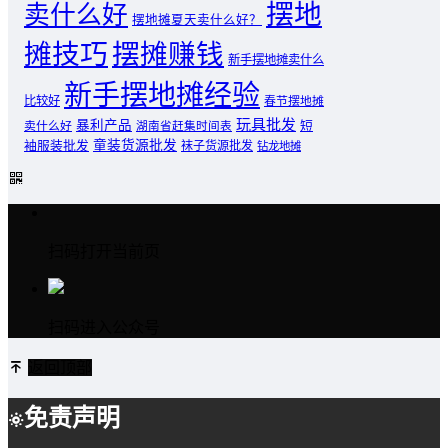
摆地
卖什么好
摆地摊夏天卖什么好？
摊技巧
摆摊赚钱
新手摆地摊卖什么
新手摆地摊经验
比较好
春节摆地摊
玩具批发
暴利产品
卖什么好
短
湖南省赶集时间表
童装货源批发
袖服装批发
袜子货源批发
钻龙地摊
扫码打开当前页
扫码进入公众号
返回顶部
免责声明