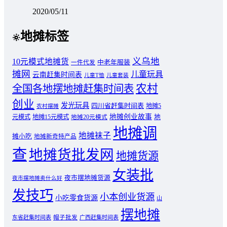
2020/05/11
地摊标签
义乌地
10元模式地摊货
中老年服装
一件代发
摊网
儿童玩具
云南赶集时间表
儿童T恤
儿童套装
农村
全国各地摆地摊赶集时间表
创业
发光玩具
四川省赶集时间表
地摊5
农村摆摊
地摊创业故事
元模式
地摊15元模式
地
地摊20元模式
地摊调
地摊袜子
摊小吃
地摊新奇特产品
查
地摊货批发网
地摊货源
女装批
夜市摆地摊货源
夜市摆地摊卖什么好
发技巧
小本创业货源
小吃零食货源
山
摆地摊
东省赶集时间表
帽子批发
广西赶集时间表