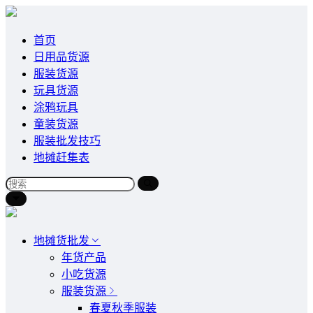
首页
日用品货源
服装货源
玩具货源
涂鸦玩具
童装货源
服装批发技巧
地摊赶集表
地摊货批发
年货产品
小吃货源
服装货源
春夏秋季服装