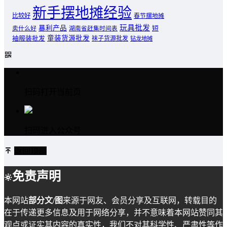
新手摆地摊经验
比较好
春节摆地摊
玩具批发
暴利产品
卖什么好
短
湖南省赶集时间表
童装货源批发
袖服装批发
袜子货源批发
钻龙地摊
扫码打开当前页
扫码进入公众号
返回顶部
免责声明
本网站
部分文/图
来源于网友、会员分享及互联网，转载目的
在于传递更多信息及用于网络分享，并不意味着本网站赞同其
观点或证实其内容的真实性，我们不对其科学性、严肃性等作