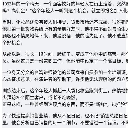
1993年的一个晴天，一个面容姣好的年轻人在街上走着，突
吗？高佣金！”这个年轻人一听到这个机会，就立即报名加入
当时，化妆品还没有被人们接受，货币市场还不成熟，很难销售
他把第一批货物卖给所有的亲朋好友时，他不得不面对与陌生
顾客也不情愿地停下来，他没说话，他的脸先红了。他不敢直视
个好机会。
从那以后，很长一段时间，脸红了。变成了他心中的痛苦。那
员。虽然这只是一份兼职工作，但他暗中设定了一个高目标，磨
一位身无分文的台湾讲师被他的公司雇来自费参加一个培训班。
心态征求意见。在演讲者的帮助下，许多他无法理解的问题立
训练结束后，这个年轻人抓起一大袋化妆品跑到街上，热情地推
少拜访20个陌生客户，或者不吃晚饭。
正是这样，一种曾经到达顶点的东西，而不是“新鲜”，包括脸
为了快速提高销售业绩，他从不记日记，也不记“销售总结日记
量。他会分析自己销售的每一个细节，不要错过一个错误，不