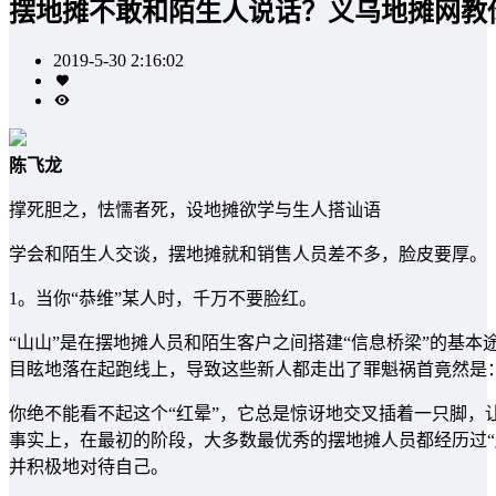
摆地摊不敢和陌生人说话？义乌地摊网教
2019-5-30 2:16:02
陈飞龙
撑死胆之，怯懦者死，设地摊欲学与生人搭讪语
学会和陌生人交谈，摆地摊就和销售人员差不多，脸皮要厚。
1。当你“恭维”某人时，千万不要脸红。
“山山”是在摆地摊人员和陌生客户之间搭建“信息桥梁”的基
目眩地落在起跑线上，导致这些新人都走出了罪魁祸首竟然是
你绝不能看不起这个“红晕”，它总是惊讶地交叉插着一只脚，
事实上，在最初的阶段，大多数最优秀的摆地摊人员都经历过“
并积极地对待自己。