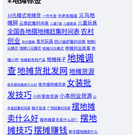
地摊标签
义乌地
10元模式地摊货
中老年服装
一件代发
摊网
儿童玩具
云南赶集时间表
儿童T恤
儿童套装
农村
全国各地摆地摊赶集时间表
创业
发光玩具
四川省赶集时间表
地摊5
农村摆摊
地摊创业故事
元模式
地摊15元模式
地
地摊20元模式
地摊调
地摊袜子
摊小吃
地摊新奇特产品
查
地摊货批发网
地摊货源
女装批
夜市摆地摊货源
夜市摆地摊卖什么好
发技巧
小本创业货源
小吃零食货源
山
摆地摊
东省赶集时间表
帽子批发
广西赶集时间表
摆地
卖什么好
摆地摊夏天卖什么好？
摊技巧
摆摊赚钱
新手摆地摊卖什么