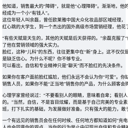
他知道，销售最大的“障碍”，就是他“心理障碍”。渐渐地，他的
经成为一个小“有钱人”。
这位年轻人叫余磊，曾任欧莱雅中国大众化妆品部区域经理，
红心跳的大学生，到一个杰出的国外高级市场营销经理，他花了
“有些天赋是天生的，其他的天赋是后天获得的。”余磊克服了“
了他在营销领域的强大实力。
脸红，这种“儿科”的东西，往往更集中在“新”身上。这不仅仅
是缺乏信心。为什么不呢？你不够专业。
可以看出，自信和专业精神只是“聊天”而不脸红的先决条件。
如果你在客户面前脸红尴尬，他们永远不会认为你“可爱”。你
销售人员，如果你不能“正当地”销售你的产品，为什么顾客会
心理学家曾经说过：“不要看别人的眼睛，意味着自卑；看别
的。”当然，自信，不是盲目炫耀，而是基于自己完美的专业
班，打下扎实的基础，为发展做好准备。只有强大的能力，敢
一个有远见的销售员会在任何时候、任何地方都知道如何“充电
人也会同意你的观点，当你的行为举止中闪现出自信和专业精神