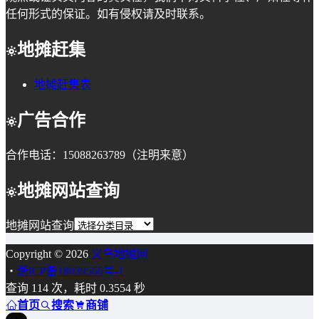
任何形式的保证。如有侵权请及时联系。
地摊赶集
地摊赶集表
广告合作
合作电话：15088263789（注明来意）
地摊网站查询
地摊网站查询
Copyright © 2026
义乌地摊网
・
浙ICP备18039566号-1
查询 114 次，耗时 0.3554 秒
首页
搜索
商铺