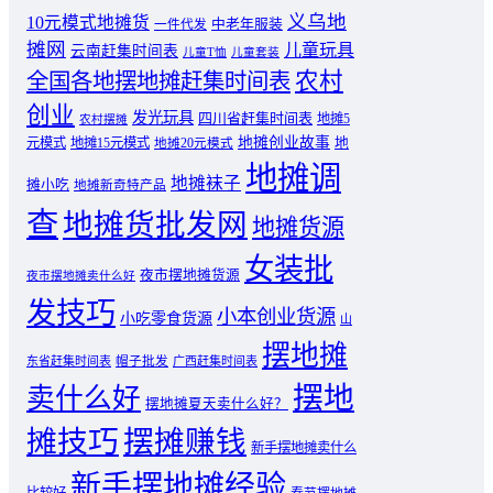
义乌地
10元模式地摊货
中老年服装
一件代发
摊网
儿童玩具
云南赶集时间表
儿童T恤
儿童套装
农村
全国各地摆地摊赶集时间表
创业
发光玩具
四川省赶集时间表
地摊5
农村摆摊
地摊创业故事
元模式
地摊15元模式
地
地摊20元模式
地摊调
地摊袜子
摊小吃
地摊新奇特产品
查
地摊货批发网
地摊货源
女装批
夜市摆地摊货源
夜市摆地摊卖什么好
发技巧
小本创业货源
小吃零食货源
山
摆地摊
东省赶集时间表
帽子批发
广西赶集时间表
摆地
卖什么好
摆地摊夏天卖什么好？
摊技巧
摆摊赚钱
新手摆地摊卖什么
新手摆地摊经验
比较好
春节摆地摊