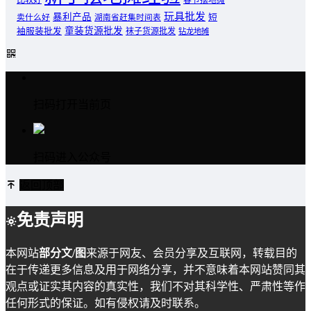
玩具批发
暴利产品
卖什么好
短
湖南省赶集时间表
童装货源批发
袖服装批发
袜子货源批发
钻龙地摊
扫码打开当前页
扫码进入公众号
返回顶部
免责声明
本网站
部分文/图
来源于网友、会员分享及互联网，转载目的
在于传递更多信息及用于网络分享，并不意味着本网站赞同其
观点或证实其内容的真实性，我们不对其科学性、严肃性等作
任何形式的保证。如有侵权请及时联系。