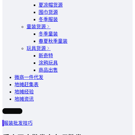
夏凉帽货源
围巾货源
冬季服装
童装货源
冬季童装
春夏秋季童装
玩具货源
新奇特
涂鸦玩具
商品出售
微商一件代发
地摊赶集表
地摊经验
地摊资讯
写文章
服装批发技巧