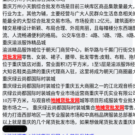
重庆万州小天鹅综合批发市场是目前三峡库区商品集散量最大
行业为主，其他为辅，主要经营与广大人民群众生活息息相关
能最全的大型综合批发交易市场。市场投资1.2亿元，建筑面积902
幢交易楼设计新颖、布局合理、外观亮丽，且每幢楼分东西端
流、人流畅通便利的格局。 公交车信息：4路、5路、7路、8路、
重庆渝派服饰精品城
渝派精品服饰城位于朝天门商贸中心，新华路与千厮门行街交
货批发网
零售、女装、裙子、腰带、批发零售:皮鞋、布鞋、拖
位于重庆饭店对面，营业面积3万平方米，1至5层是渝派服饰经
大知名鞋类品牌的重庆代理商入驻，这里将成为朝天门商圈最
重庆绿云尚都国际时装城
重庆绿云尚都国际时装城位于重庆五大商圈之一的江北观音桥
庆绿云尚都国际时装城由专业市场运营商重庆平氏实业有限公
10万平方米，与观音桥
地摊货批发网
城等项目形成服装专业批
散市场之一。 重庆绿云尚都国际时装城集合
地摊货批发网
零售
倾力打造西部地区一流专业服装市场和中高档品牌服装总部基
以上就是重庆的几个尾货批发市场，如果想做尾货批发去重庆
海报分享