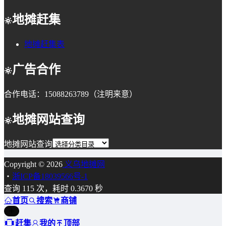
地摊赶集
地摊赶集表
广告合作
合作电话：15088263789（注明来意）
地摊网站查询
地摊网站查询
Copyright © 2026
义乌地摊网
・
浙ICP备18039566号-1
查询 115 次，耗时 0.3670 秒
首页
搜索
商铺
赶集
我的
顶部