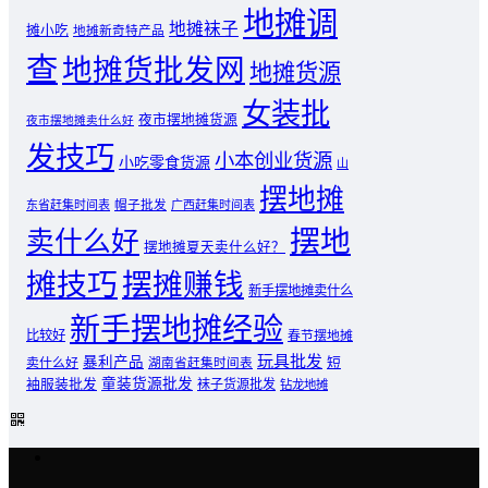
地摊调
地摊袜子
摊小吃
地摊新奇特产品
查
地摊货批发网
地摊货源
女装批
夜市摆地摊货源
夜市摆地摊卖什么好
发技巧
小本创业货源
小吃零食货源
山
摆地摊
东省赶集时间表
帽子批发
广西赶集时间表
摆地
卖什么好
摆地摊夏天卖什么好？
摊技巧
摆摊赚钱
新手摆地摊卖什么
新手摆地摊经验
比较好
春节摆地摊
玩具批发
暴利产品
卖什么好
短
湖南省赶集时间表
童装货源批发
袖服装批发
袜子货源批发
钻龙地摊