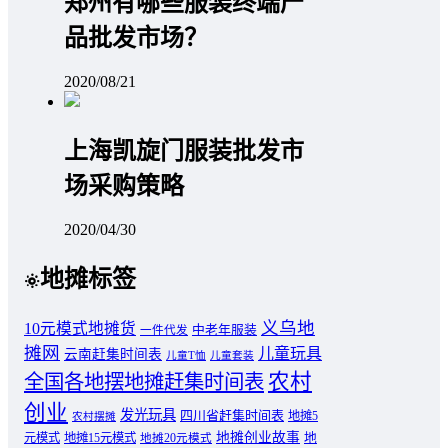
郑州有哪些服装终端产
品批发市场？
2020/08/21
上海凯旋门服装批发市
场采购策略
2020/04/30
地摊标签
义乌地
10元模式地摊货
中老年服装
一件代发
摊网
儿童玩具
云南赶集时间表
儿童T恤
儿童套装
农村
全国各地摆地摊赶集时间表
创业
发光玩具
四川省赶集时间表
地摊5
农村摆摊
地摊创业故事
元模式
地摊15元模式
地
地摊20元模式