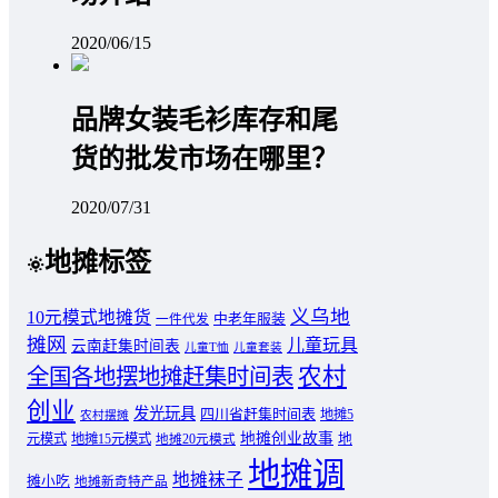
2020/06/15
品牌女装毛衫库存和尾
货的批发市场在哪里？
2020/07/31
地摊标签
义乌地
10元模式地摊货
中老年服装
一件代发
摊网
儿童玩具
云南赶集时间表
儿童T恤
儿童套装
农村
全国各地摆地摊赶集时间表
创业
发光玩具
四川省赶集时间表
地摊5
农村摆摊
地摊创业故事
元模式
地摊15元模式
地
地摊20元模式
地摊调
地摊袜子
摊小吃
地摊新奇特产品