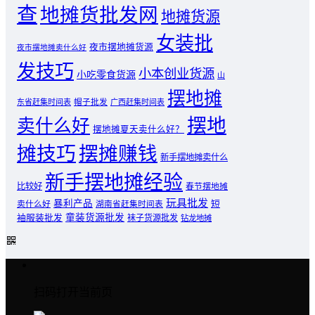
查
地摊货批发网
地摊货源
女装批
夜市摆地摊货源
夜市摆地摊卖什么好
发技巧
小本创业货源
小吃零食货源
山
摆地摊
东省赶集时间表
帽子批发
广西赶集时间表
摆地
卖什么好
摆地摊夏天卖什么好？
摊技巧
摆摊赚钱
新手摆地摊卖什么
新手摆地摊经验
比较好
春节摆地摊
玩具批发
暴利产品
卖什么好
短
湖南省赶集时间表
童装货源批发
袖服装批发
袜子货源批发
钻龙地摊
扫码打开当前页