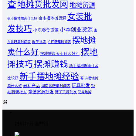
查
地摊货批发网
地摊货源
女装批
夜市摆地摊货源
夜市摆地摊卖什么好
发技巧
小本创业货源
小吃零食货源
山
摆地摊
东省赶集时间表
帽子批发
广西赶集时间表
摆地
卖什么好
摆地摊夏天卖什么好？
摊技巧
摆摊赚钱
新手摆地摊卖什么
新手摆地摊经验
比较好
春节摆地摊
玩具批发
暴利产品
卖什么好
短
湖南省赶集时间表
童装货源批发
袖服装批发
袜子货源批发
钻龙地摊
扫码打开当前页