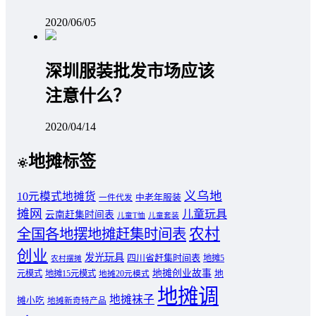
2020/06/05
深圳服装批发市场应该
注意什么？
2020/04/14
地摊标签
义乌地
10元模式地摊货
中老年服装
一件代发
摊网
儿童玩具
云南赶集时间表
儿童T恤
儿童套装
农村
全国各地摆地摊赶集时间表
创业
发光玩具
四川省赶集时间表
地摊5
农村摆摊
地摊创业故事
元模式
地摊15元模式
地
地摊20元模式
地摊调
地摊袜子
摊小吃
地摊新奇特产品