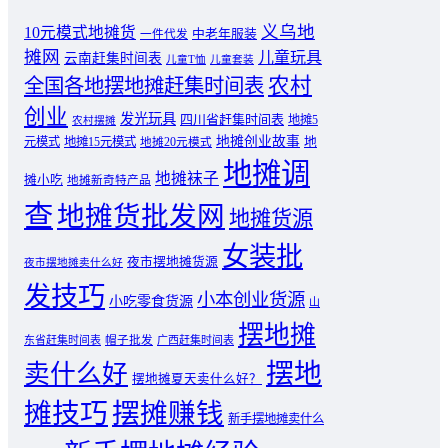
义乌地
10元模式地摊货
中老年服装
一件代发
摊网
儿童玩具
云南赶集时间表
儿童T恤
儿童套装
农村
全国各地摆地摊赶集时间表
创业
发光玩具
四川省赶集时间表
地摊5
农村摆摊
地摊创业故事
元模式
地摊15元模式
地
地摊20元模式
地摊调
地摊袜子
摊小吃
地摊新奇特产品
查
地摊货批发网
地摊货源
女装批
夜市摆地摊货源
夜市摆地摊卖什么好
发技巧
小本创业货源
小吃零食货源
山
摆地摊
东省赶集时间表
帽子批发
广西赶集时间表
摆地
卖什么好
摆地摊夏天卖什么好？
摊技巧
摆摊赚钱
新手摆地摊卖什么