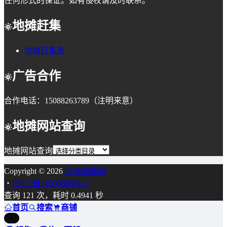
任何形式的保证。如有侵权请及时联系。
地摊赶集
地摊赶集表
广告合作
合作电话：15088263789（注明来意）
地摊网站查询
地摊网站查询
Copyright © 2026
义乌地摊网
・
浙ICP备18039566号-1
查询 121 次，耗时 0.4941 秒
首页
搜索
商铺