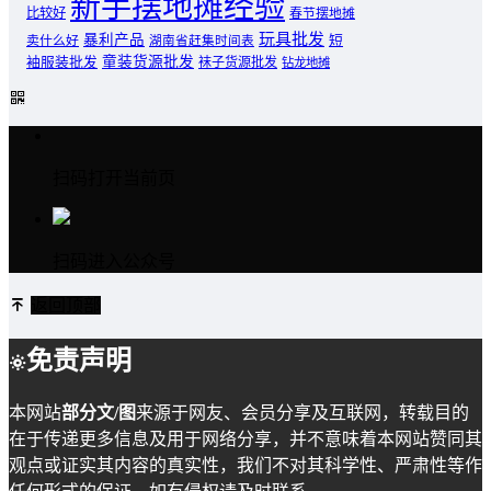
新手摆地摊经验
比较好
春节摆地摊
玩具批发
暴利产品
卖什么好
短
湖南省赶集时间表
童装货源批发
袖服装批发
袜子货源批发
钻龙地摊
扫码打开当前页
扫码进入公众号
返回顶部
免责声明
本网站
部分文/图
来源于网友、会员分享及互联网，转载目的
在于传递更多信息及用于网络分享，并不意味着本网站赞同其
观点或证实其内容的真实性，我们不对其科学性、严肃性等作