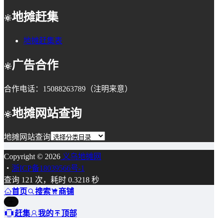
地摊赶集
地摊赶集表
广告合作
合作电话：15088263789（注明来意）
地摊网站查询
地摊网站查询
Copyright © 2026
义乌地摊网
・
浙ICP备18039566号-1
查询 121 次，耗时 0.3218 秒
首页
搜索
商铺
赶集
我的
顶部