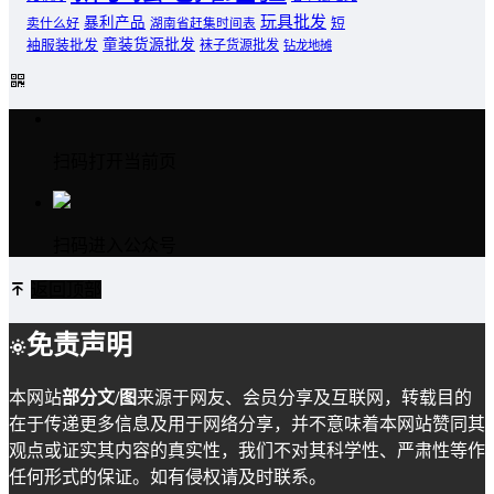
玩具批发
暴利产品
卖什么好
短
湖南省赶集时间表
童装货源批发
袖服装批发
袜子货源批发
钻龙地摊
扫码打开当前页
扫码进入公众号
返回顶部
免责声明
本网站
部分文/图
来源于网友、会员分享及互联网，转载目的
在于传递更多信息及用于网络分享，并不意味着本网站赞同其
观点或证实其内容的真实性，我们不对其科学性、严肃性等作
任何形式的保证。如有侵权请及时联系。