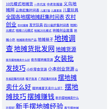
义乌地
10元模式地摊货
中老年服装
一件代发
摊网
儿童玩具
云南赶集时间表
儿童T恤
儿童套装
农村
全国各地摆地摊赶集时间表
创业
发光玩具
四川省赶集时间表
地摊5
农村摆摊
地摊创业故事
元模式
地摊15元模式
地
地摊20元模式
地摊调
地摊袜子
摊小吃
地摊新奇特产品
查
地摊货批发网
地摊货源
女装批
夜市摆地摊货源
夜市摆地摊卖什么好
发技巧
小本创业货源
小吃零食货源
山
摆地摊
东省赶集时间表
帽子批发
广西赶集时间表
摆地
卖什么好
摆地摊夏天卖什么好？
摊技巧
摆摊赚钱
新手摆地摊卖什么
新手摆地摊经验
比较好
春节摆地摊