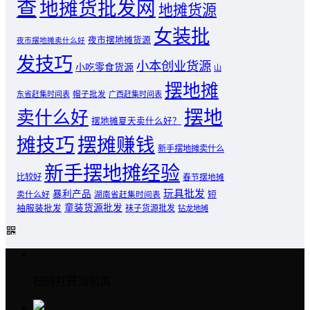
查
地摊货批发网
地摊货源
女装批
夜市摆地摊货源
夜市摆地摊卖什么好
发技巧
小本创业货源
小吃零食货源
山
摆地摊
东省赶集时间表
帽子批发
广西赶集时间表
摆地
卖什么好
摆地摊夏天卖什么好？
摊技巧
摆摊赚钱
新手摆地摊卖什么
新手摆地摊经验
比较好
春节摆地摊
玩具批发
暴利产品
卖什么好
短
湖南省赶集时间表
童装货源批发
袖服装批发
袜子货源批发
钻龙地摊
扫码打开当前页