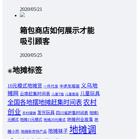
2020/05/21
箱包商店如何展示才能
吸引顾客
2020/05/25
地摊标签
义乌地
10元模式地摊货
中老年服装
一件代发
摊网
儿童玩具
云南赶集时间表
儿童T恤
儿童套装
农村
全国各地摆地摊赶集时间表
创业
发光玩具
四川省赶集时间表
地摊5
农村摆摊
地摊创业故事
元模式
地摊15元模式
地
地摊20元模式
地摊调
地摊袜子
摊小吃
地摊新奇特产品