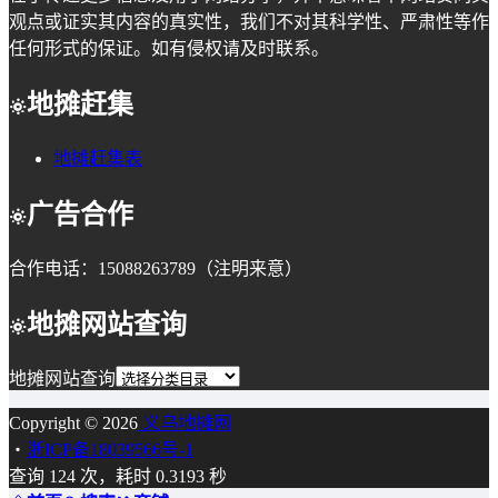
观点或证实其内容的真实性，我们不对其科学性、严肃性等作
任何形式的保证。如有侵权请及时联系。
地摊赶集
地摊赶集表
广告合作
合作电话：15088263789（注明来意）
地摊网站查询
地摊网站查询
Copyright © 2026
义乌地摊网
・
浙ICP备18039566号-1
查询 124 次，耗时 0.3193 秒