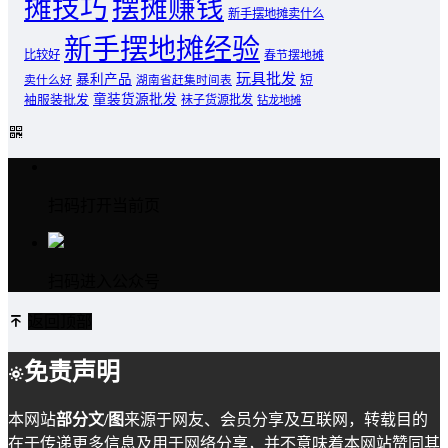
摊技巧
摆摊赚钱
新手摆地摊卖什么
新手摆地摊经验
比较好
春节摆地摊
玩具批发
暴利产品
卖什么好
短
湖南省赶集时间表
童装货源批发
袖服装批发
袜子货源批发
钻龙地摊
扫码打开当前页
扫码进入公众号
返回顶部
免责声明
本网站
部分文/图
来源于网友、会员分享及互联网，转载目的
在于传递更多信息及用于网络分享，并不意味着本网站赞同其