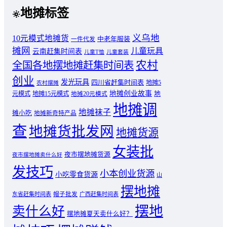
地摊标签
义乌地
10元模式地摊货
中老年服装
一件代发
摊网
儿童玩具
云南赶集时间表
儿童T恤
儿童套装
农村
全国各地摆地摊赶集时间表
创业
发光玩具
四川省赶集时间表
地摊5
农村摆摊
地摊创业故事
元模式
地摊15元模式
地
地摊20元模式
地摊调
地摊袜子
摊小吃
地摊新奇特产品
查
地摊货批发网
地摊货源
女装批
夜市摆地摊货源
夜市摆地摊卖什么好
发技巧
小本创业货源
小吃零食货源
山
摆地摊
东省赶集时间表
帽子批发
广西赶集时间表
摆地
卖什么好
摆地摊夏天卖什么好？