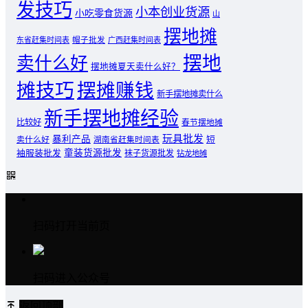
发技巧
小本创业货源
小吃零食货源
山
摆地摊
东省赶集时间表
帽子批发
广西赶集时间表
摆地
卖什么好
摆地摊夏天卖什么好？
摊技巧
摆摊赚钱
新手摆地摊卖什么
新手摆地摊经验
比较好
春节摆地摊
玩具批发
暴利产品
卖什么好
短
湖南省赶集时间表
童装货源批发
袖服装批发
袜子货源批发
钻龙地摊
扫码打开当前页
扫码进入公众号
返回顶部