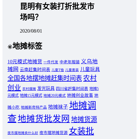
昆明有女装打折批发市
场吗？
2020/08/01
地摊标签
义乌地
10元模式地摊货
中老年服装
一件代发
摊网
儿童玩具
云南赶集时间表
儿童T恤
儿童套装
农村
全国各地摆地摊赶集时间表
创业
发光玩具
四川省赶集时间表
地摊5
农村摆摊
地摊创业故事
元模式
地摊15元模式
地
地摊20元模式
地摊调
地摊袜子
摊小吃
地摊新奇特产品
查
地摊货批发网
地摊货源
女装批
夜市摆地摊货源
夜市摆地摊卖什么好