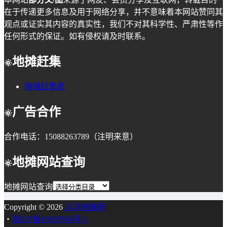
在于传递更多信息及用于网络分享，并不意味着本网站赞同其
观点或证实其内容的真实性，我们不对其科学性、严肃性等作
任何形式的保证。如有侵权请及时联系。
地摊赶集
地摊赶集表
广告合作
合作电话：15088263789（注明来意）
地摊网站查询
地摊网站查询
Copyright © 2026
义乌地摊网
・
浙ICP备18039566号-1