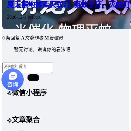
夏天摆地摊卖灭蚊灯_驱蚊手环，灭蚊灯
2020-12-1 9:40:00
0 条回复
A
文章作者
M
管理员
暂无讨论，说说你的看法吧
取消回复
提交
微信小程序
文章聚合