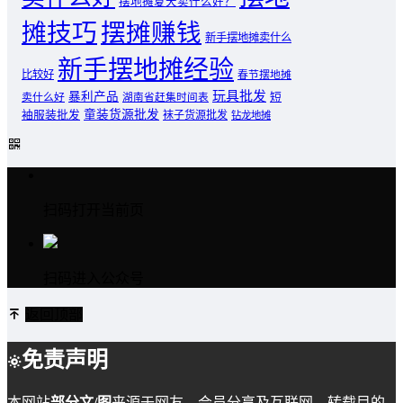
摆地摊夏天卖什么好？
摊技巧
摆摊赚钱
新手摆地摊卖什么
新手摆地摊经验
比较好
春节摆地摊
玩具批发
暴利产品
卖什么好
短
湖南省赶集时间表
童装货源批发
袖服装批发
袜子货源批发
钻龙地摊
扫码打开当前页
扫码进入公众号
返回顶部
免责声明
本网站
部分文/图
来源于网友、会员分享及互联网，转载目的