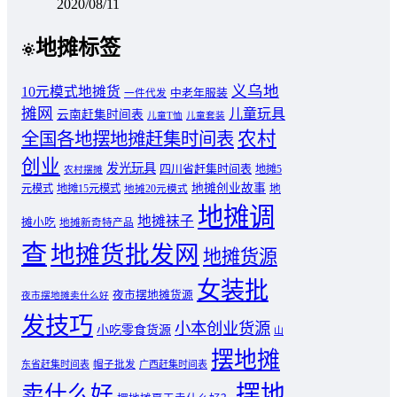
2020/08/11
地摊标签
义乌地
10元模式地摊货
中老年服装
一件代发
摊网
儿童玩具
云南赶集时间表
儿童T恤
儿童套装
农村
全国各地摆地摊赶集时间表
创业
发光玩具
四川省赶集时间表
地摊5
农村摆摊
地摊创业故事
元模式
地摊15元模式
地
地摊20元模式
地摊调
地摊袜子
摊小吃
地摊新奇特产品
查
地摊货批发网
地摊货源
女装批
夜市摆地摊货源
夜市摆地摊卖什么好
发技巧
小本创业货源
小吃零食货源
山
摆地摊
东省赶集时间表
帽子批发
广西赶集时间表
摆地
卖什么好