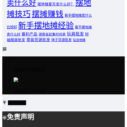
摆地
卖什么好
摆地摊夏天卖什么好？
摊技巧
摆摊赚钱
新手摆地摊卖什么
新手摆地摊经验
比较好
春节摆地摊
玩具批发
暴利产品
卖什么好
短
湖南省赶集时间表
童装货源批发
袖服装批发
袜子货源批发
钻龙地摊
扫码打开当前页
扫码进入公众号
返回顶部
免责声明