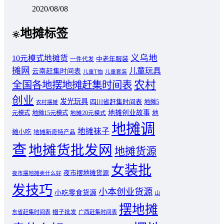
2020/08/08
地摊标签
义乌地
10元模式地摊货
中老年服装
一件代发
摊网
儿童玩具
云南赶集时间表
儿童T恤
儿童套装
农村
全国各地摆地摊赶集时间表
创业
发光玩具
四川省赶集时间表
地摊5
农村摆摊
地摊创业故事
元模式
地摊15元模式
地
地摊20元模式
地摊调
地摊袜子
摊小吃
地摊新奇特产品
查
地摊货批发网
地摊货源
女装批
夜市摆地摊货源
夜市摆地摊卖什么好
发技巧
小本创业货源
小吃零食货源
山
摆地摊
东省赶集时间表
帽子批发
广西赶集时间表