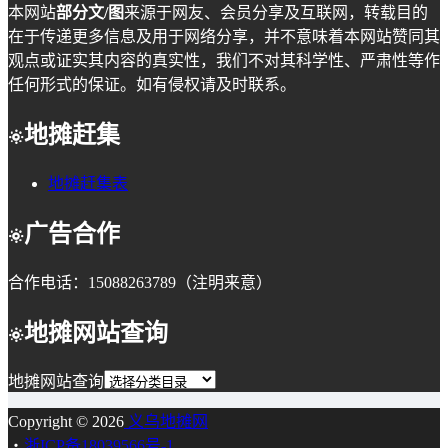
本网站
部分文/图
来源于网友、会员分享及互联网，转载目的
在于传递更多信息及用于网络分享，并不意味着本网站赞同其
观点或证实其内容的真实性，我们不对其科学性、严肃性等作
任何形式的保证。如有侵权请及时联系。
地摊赶集
地摊赶集表
广告合作
合作电话：15088263789（注明来意）
地摊网站查询
地摊网站查询
Copyright © 2026
义乌地摊网
・
浙ICP备18039566号-1