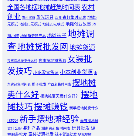
农村
全国各地摆地摊赶集时间表
创业
发光玩具
四川省赶集时间表
地摊5
农村摆摊
地摊创业故事
元模式
地摊15元模式
地
地摊20元模式
地摊调
地摊袜子
摊小吃
地摊新奇特产品
查
地摊货批发网
地摊货源
女装批
夜市摆地摊货源
夜市摆地摊卖什么好
发技巧
小本创业货源
小吃零食货源
山
摆地摊
东省赶集时间表
帽子批发
广西赶集时间表
摆地
卖什么好
摆地摊夏天卖什么好？
摊技巧
摆摊赚钱
新手摆地摊卖什么
新手摆地摊经验
比较好
春节摆地摊
玩具批发
暴利产品
卖什么好
短
湖南省赶集时间表
童装货源批发
袖服装批发
袜子货源批发
钻龙地摊