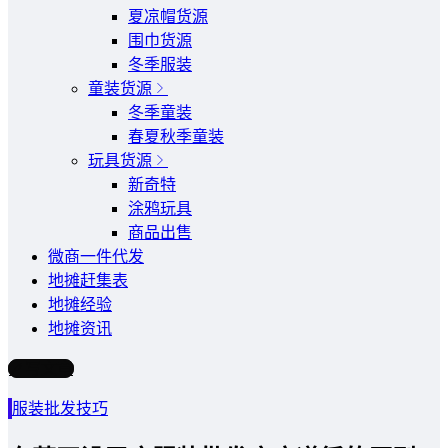
夏凉帽货源
围巾货源
冬季服装
童装货源
冬季童装
春夏秋季童装
玩具货源
新奇特
涂鸦玩具
商品出售
微商一件代发
地摊赶集表
地摊经验
地摊资讯
写文章
服装批发技巧