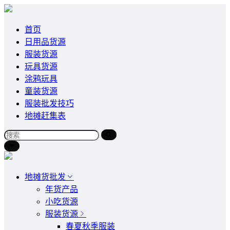
首页
日用品货源
服装货源
玩具货源
涂鸦玩具
童装货源
服装批发技巧
地摊赶集表
地摊货批发
年货产品
小吃货源
服装货源
春夏秋季服装