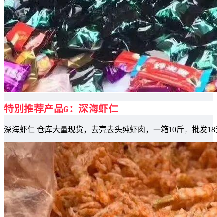
特别推荐产品6：深海虾仁
深海虾仁 仓库大量现货，去壳去头纯虾肉，一箱10斤，批发18元