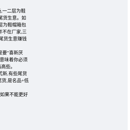
,一二层为鞋
尾货生意。如
五层为鞋帽箱包
不在厂家,三
尾货生意赚钱
是要“喜新厌
这意味着你必须
格高些。
式新,有些尾货
货,是名品+低
如果不能更好