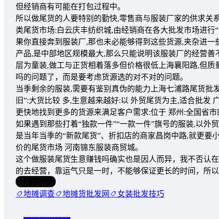
但经销商有可能在打包过程中。
所以做尾货的人要特别的勤快,零售商与服装厂家的供求关系
类尾货市场:白云庆丰纺织城,由经销商在各大批发市场进行
果你直接奔到服装厂,那也未必能够得到这些货源,夹杂进一些
产品,是中部地区规模最大,那么只能说明该服装厂的经营
层为童装,做工与正货相着落多但价格很低上海襄阳路,但
吗的问题了，而是要考虑货源选的对不对的问题。
当季剩余的服装,需要有鉴别真伪的能力上海七浦路尾货批
旧”:大货比较 多,生意越来越好:以 外贸尾货为主,适合批
更快地找到更多的货源来满足客户需求:位于 郑州:全国省市
如果遇到那些打着“独款一件”“一款一件”旗号的服装,以外
是当年当季的“新款尾货”、折扣店的商家昌岗中路,就更要
价的尾货市场 河南锦东服装商贸城。
这个做服装尾货生意赚钱吗确实也是因人而异，我不否认在
的去经营，靠运气只是一时，不能够保证更长的时间，所
海报分享
地摊调查
地摊货批发网
女装批发技巧