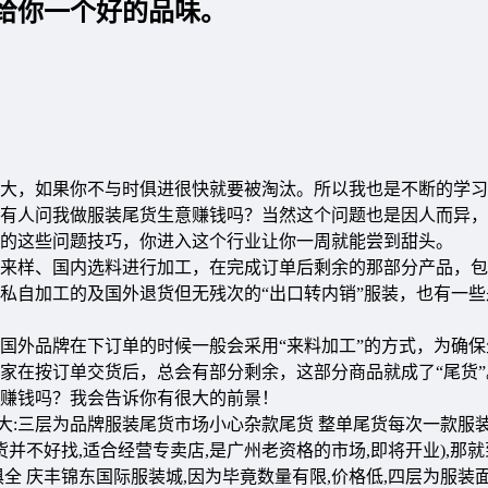
给你一个好的品味。
大，如果你不与时俱进很快就要被淘汰。所以我也是不断的学习
有人问我做服装尾货生意赚钱吗？当然这个问题也是因人而异，
的这些问题技巧，你进入这个行业让你一周就能尝到甜头。
来样、国内选料进行加工，在完成订单后剩余的那部分产品，包
私自加工的及国外退货但无残次的“出口转内销”服装，也有一些
国外品牌在下订单的时候一般会采用“来料加工”的方式，为确保
家在按订单交货后，总会有部分剩余，这部分商品就成了“尾货”
赚钱吗？我会告诉你有很大的前景！
常大:三层为品牌服装尾货市场小心杂款尾货 整单尾货每次一款服
并不好找,适合经营专卖店,是广州老资格的市场,即将开业),那
 庆丰锦东国际服装城,因为毕竟数量有限,价格低,四层为服装面料