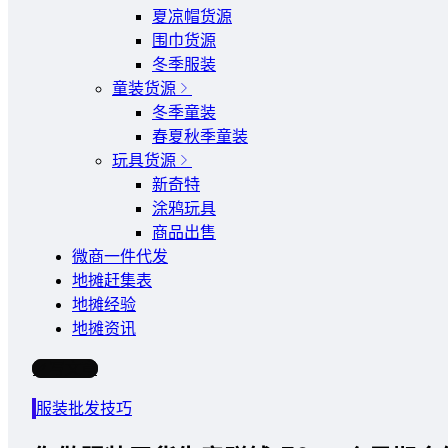
夏凉帽货源
围巾货源
冬季服装
童装货源
冬季童装
春夏秋季童装
玩具货源
新奇特
涂鸦玩具
商品出售
微商一件代发
地摊赶集表
地摊经验
地摊资讯
写文章
服装批发技巧