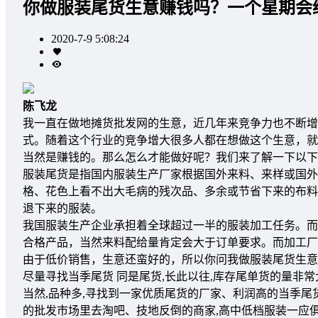
你做服装尾货生意赚钱吗？一个星期会
2020-7-9 5:08:24
陈飞龙
我一直在做地摊货批发网的生意，近几年来竞争力也不断增
式。随着这个行业的竞争增大很多人都在想做这个生意，就
当然是赚钱的。那么怎么才能做好呢？我们来了解一下以下
服装尾货是指国内服装生产厂家根据国外来料、来样或国外
格、花色上看不出大毛病的残次品、多余或节省下来的布料
退下来的服装。
我国服装生产企业承担着全球超过一半的服装加工任务。而
合格产品，当然来料配给量肯定会大于订单要求。而加工厂
由于低价销售，生意还蛮好的，所以你问我做服装尾货生意
尽量寻找当季尾货 同是尾货,长此以往,库存尾单货的量非
当然,品种多,寻找到一家优质尾货的厂家、利润高的当季尾货
的批发市场里去淘吧、技地反倒的商家,高中低档服装一应俱全