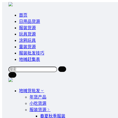
首页
日用品货源
服装货源
玩具货源
涂鸦玩具
童装货源
服装批发技巧
地摊赶集表
地摊货批发
年货产品
小吃货源
服装货源
春夏秋季服装