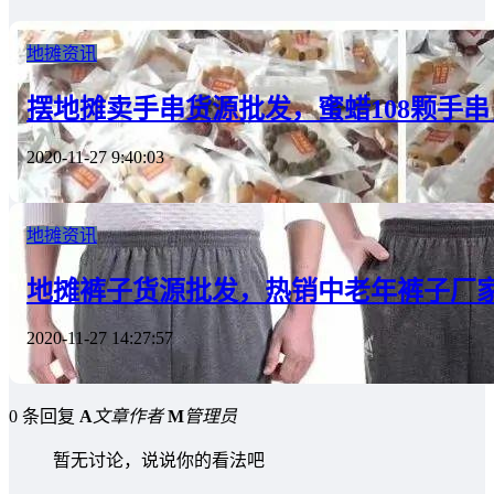
地摊资讯
摆地摊卖手串货源批发，蜜蜡108颗手
2020-11-27 9:40:03
地摊资讯
地摊裤子货源批发，热销中老年裤子厂
2020-11-27 14:27:57
0 条回复
A
文章作者
M
管理员
暂无讨论，说说你的看法吧