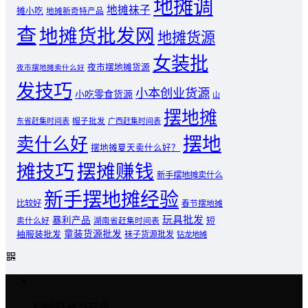
地摊调
地摊袜子
摊小吃
地摊新奇特产品
查
地摊货批发网
地摊货源
女装批
夜市摆地摊货源
夜市摆地摊卖什么好
发技巧
小本创业货源
小吃零食货源
山
摆地摊
东省赶集时间表
帽子批发
广西赶集时间表
摆地
卖什么好
摆地摊夏天卖什么好？
摊技巧
摆摊赚钱
新手摆地摊卖什么
新手摆地摊经验
比较好
春节摆地摊
玩具批发
暴利产品
卖什么好
短
湖南省赶集时间表
童装货源批发
袖服装批发
袜子货源批发
钻龙地摊
扫码打开当前页