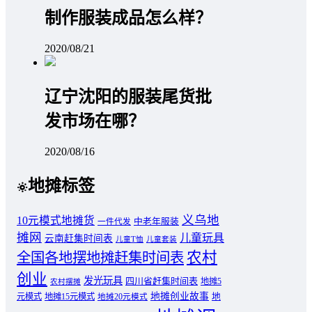
制作服装成品怎么样？
2020/08/21
辽宁沈阳的服装尾货批
发市场在哪？
2020/08/16
地摊标签
义乌地
10元模式地摊货
中老年服装
一件代发
摊网
儿童玩具
云南赶集时间表
儿童T恤
儿童套装
农村
全国各地摆地摊赶集时间表
创业
发光玩具
四川省赶集时间表
地摊5
农村摆摊
地摊创业故事
元模式
地摊15元模式
地
地摊20元模式