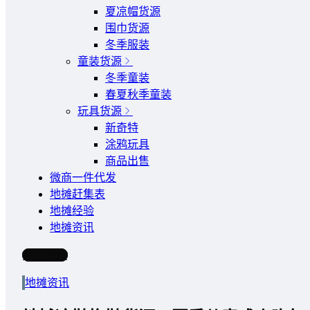
夏凉帽货源
围巾货源
冬季服装
童装货源
冬季童装
春夏秋季童装
玩具货源
新奇特
涂鸦玩具
商品出售
微商一件代发
地摊赶集表
地摊经验
地摊资讯
写文章
地摊资讯