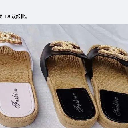
双 120双起批。