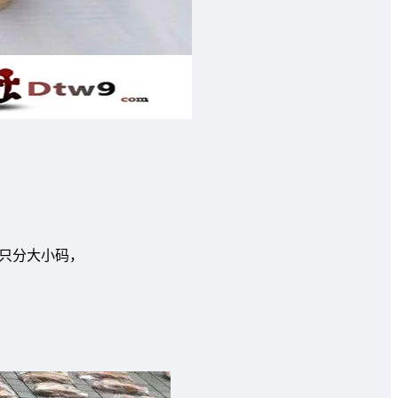
女只分大小码，