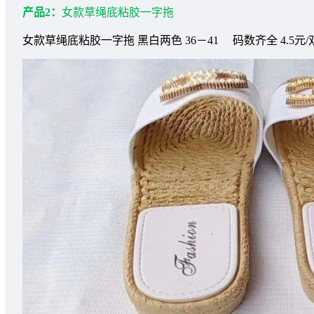
产品2：
女款草绳底粘胶一字拖
女款草绳底粘胶一字拖 黑白两色 36－41 码数齐全 4.5元/